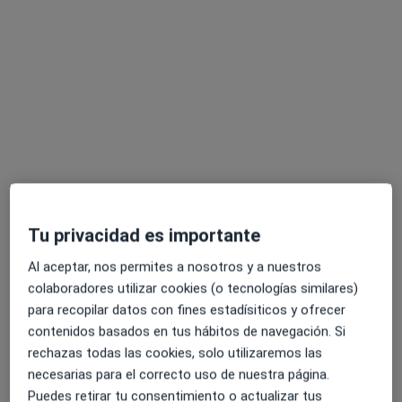
Consultas (6)
Dirección 1
Dirección 2
Dirección 3
Direcció
EV Medical Granollers
Cl. Girona, 6- 3º,
Granollers
08400
Ampliar
Tu privacidad es importante
se abre en una nueva pestañ
Al aceptar, nos permites a nosotros y a nuestros
Disponibilidad
Este especialista no ofrece reserva online en esta
colaboradores utilizar cookies (o tecnologías similares)
dirección
para recopilar datos con fines estadísiticos y ofrecer
¿Qué puedo hacer ahora?
contenidos basados en tus hábitos de navegación. Si
rechazas todas las cookies, solo utilizaremos las
necesarias para el correcto uso de nuestra página.
Mostrar más detalles
Puedes retirar tu consentimiento o actualizar tus