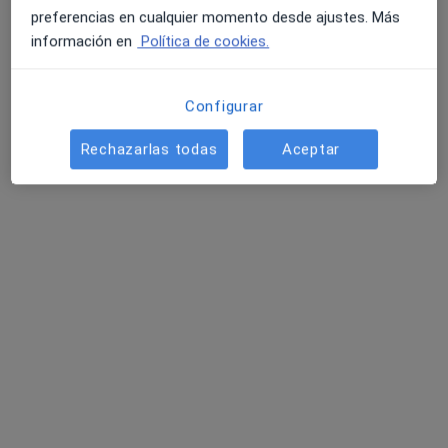
sobre la dirección
preferencias en cualquier momento desde ajustes. Más
información en
Política de cookies.
Aseguradoras aceptadas
Se aceptan aseguradoras, pero la cobertura varía
Configurar
según la ubicación y el servicio.
Rechazarlas todas
Aceptar
Adeslas
Ver todas las aseguradoras
Opiniones
Añadir tu opinión