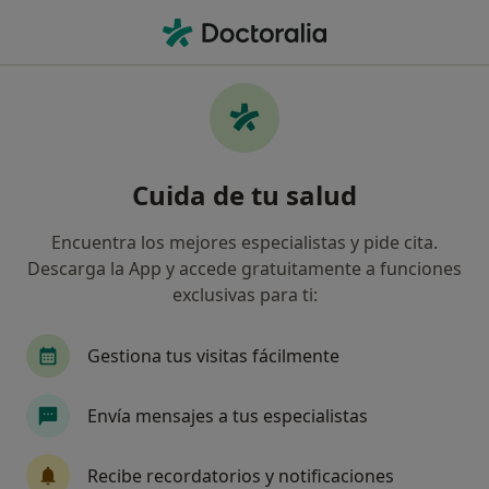
Men
¿Qué estás buscando?
Página De Inicio
Otorrino
Granollers
Josep María 
Cambiar de ciudad
Cuida de tu salud
Encuentra los mejores especialistas y pide cita.
Descarga la App y accede gratuitamente a funciones
exclusivas para ti:
Dr.
Josep María Ibáñez Romaguera
sobre las especializaciones
Otorrino
·
Ver más
Gestiona tus visitas fácilmente
Granollers
6 direcciones
Núm. Colegiado: 080825145
Envía mensajes a tus especialistas
45 opiniones
Recibe recordatorios y notificaciones