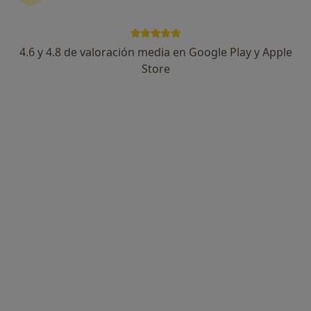
Datos de contacto
Pedir una cita
4.6 y 4.8 de valoración media en Google Play y Apple
Store
Servicios y precios
Consultas
Aseguradoras
Servicios y precios
Primera visita Otorrinolaringología
Desde 80 €
Detalles
Primera visita
Desde 80 €
Detalles
¿Cómo funcionan los precios?