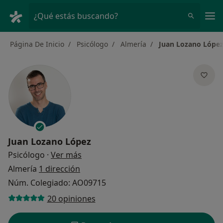
Men
¿Qué estás buscando?
Página De Inicio
Psicólogo
Almería
Juan Lozano Lópe
Juan Lozano López
sobre las especializaciones
Psicólogo
·
Ver más
Almería
1 dirección
Núm. Colegiado: AO09715
20 opiniones