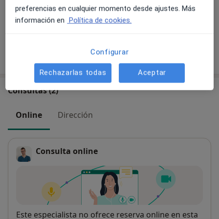
60 € - 70 €
Detalles
preferencias en cualquier momento desde ajustes. Más
información en
Política de cookies.
+ 7 servicios
Configurar
¿Cómo funcionan los precios?
Rechazarlas todas
Aceptar
Consultas (2)
Online
Dirección
Consulta online
Disponibilidad
Este especialista no ofrece reserva online en esta