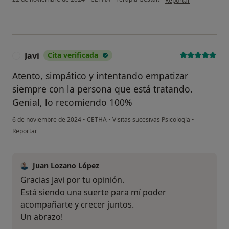
Reportar
Javi
Cita verificada
J
Atento, simpático y intentando empatizar
siempre con la persona que está tratando.
Genial, lo recomiendo 100%
6 de noviembre de 2024
•
CETHA
•
Visitas sucesivas Psicología
•
en opinión del usuario Javi
Reportar
Juan Lozano López
Gracias Javi por tu opinión.
Está siendo una suerte para mí poder
acompañarte y crecer juntos.
Un abrazo!