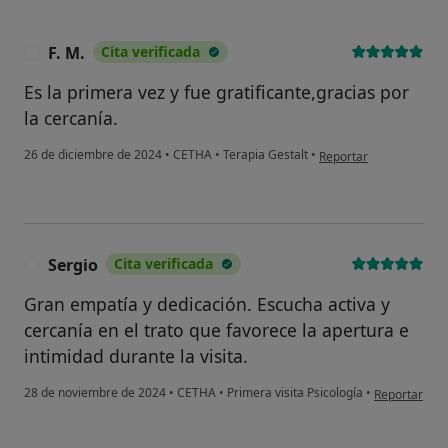
F. M.
Cita verificada
F
Es la primera vez y fue gratificante,gracias por
la cercanía.
en opinión del usuario F
26 de diciembre de 2024
•
CETHA
•
Terapia Gestalt
•
Reportar
Sergio
Cita verificada
S
Gran empatía y dedicación. Escucha activa y
cercanía en el trato que favorece la apertura e
intimidad durante la visita.
en opinión de
28 de noviembre de 2024
•
CETHA
•
Primera visita Psicología
•
Reportar