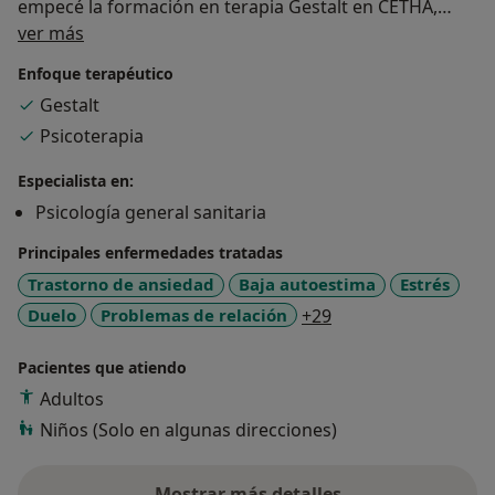
empecé la formación en terapia Gestalt en CETHA,
Sobre mí
donde me enamoré de la psicoterapia y de esa mirada
ver más
especial hacia la disciplina. Con cerca de diez años de
Enfoque terapéutico
experiencia, me encuentro en el mejor momento
Gestalt
profesional.
Psicoterapia
Especialista en:
Psicología general sanitaria
Principales enfermedades tratadas
Trastorno de ansiedad
Baja autoestima
Estrés
a11y_sr_more_dise
Duelo
Problemas de relación
+29
Pacientes que atiendo
Adultos
Niños (Solo en algunas direcciones)
Mostrar más detalles