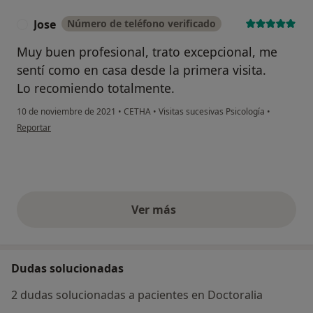
Jose
Número de teléfono verificado
J
Muy buen profesional, trato excepcional, me
sentí como en casa desde la primera visita.
Lo recomiendo totalmente.
10 de noviembre de 2021
•
CETHA
•
Visitas sucesivas Psicología
•
en opinión del usuario Jose
Reportar
Ver más
opiniones anteriores
Dudas solucionadas
2 dudas solucionadas a pacientes en Doctoralia