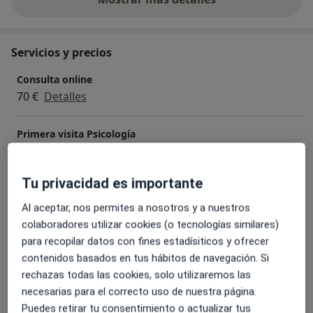
sobre la experiencia
Servicios y precios
Consulta online
70 €
Detalles
Primera visita Psicología
70 €
Detalles
Tu privacidad es importante
Acompañamiento psicológico en el proceso personal
60 € - 70 €
Detalles
Al aceptar, nos permites a nosotros y a nuestros
colaboradores utilizar cookies (o tecnologías similares)
para recopilar datos con fines estadísiticos y ofrecer
Diagnóstico y tratamiento de los trastornos depresivos
contenidos basados en tus hábitos de navegación. Si
60 € - 70 €
Detalles
rechazas todas las cookies, solo utilizaremos las
necesarias para el correcto uso de nuestra página.
Diagnóstico y tratamiento para trastornos de ansiedad
Puedes retirar tu consentimiento o actualizar tus