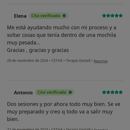
Elena
Cita verificada
E
Me está ayudando mucho con mi proceso y a
soltar cosas que tenía dentro de una mochila
muy pesada…
Gracias , gracias y gracias
en opinión del usuario
28 de noviembre de 2024
•
CETHA
•
Terapia Gestalt
•
Reportar
Antonio
Cita verificada
A
Dos sesiones y por ahora todo muy bien. Se ve
muy preparado y creo q todo va a salir muy
bien.
en opinión del usuario
22 de noviembre de 2024
•
CETHA
•
Terapia Gestalt
•