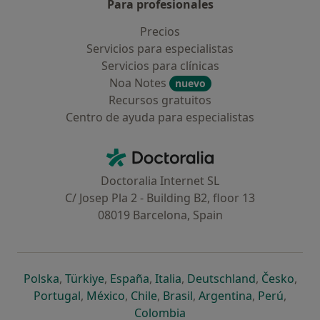
Para profesionales
Precios
Servicios para especialistas
Servicios para clínicas
Noa Notes
nuevo
Recursos gratuitos
Centro de ayuda para especialistas
Contacto
Doctoralia - Página de inicio
Doctoralia Internet SL
C/ Josep Pla 2 - Building B2, floor 13
08019 Barcelona, Spain
se abre en una nueva pestaña
se abre en una nueva pestaña
se abre en una nueva pestaña
se abre en una nueva pes
se abre en 
se a
Polska
,
Türkiye
,
España
,
Italia
,
Deutschland
,
Česko
,
se abre en una nueva pestaña
se abre en una nueva pestaña
se abre en una nueva pestaña
se abre en una nueva p
se abre en 
se abr
Portugal
,
México
,
Chile
,
Brasil
,
Argentina
,
Perú
,
se abre en una nueva pe
Colombia