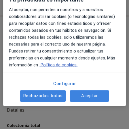
Mostrar más detalles
sobre la experiencia
Al aceptar, nos permites a nosotros y a nuestros
colaboradores utilizar cookies (o tecnologías similares)
para recopilar datos con fines estadísiticos y ofrecer
Servicios y precios
contenidos basados en tus hábitos de navegación. Si
Visita Cirugía General y Ap. Digestivo
rechazas todas las cookies, solo utilizaremos las
Detalles
necesarias para el correcto uso de nuestra página.
Puedes retirar tu consentimiento o actualizar tus
Hemicolectomías por laparotomía
preferencias en cualquier momento desde ajustes. Más
Detalles
información en
Política de cookies.
Colecistectomia por laparoscopia
Configurar
Detalles
Rechazarlas todas
Aceptar
Colectomias segmentarias parciales
Detalles
Colectomía total