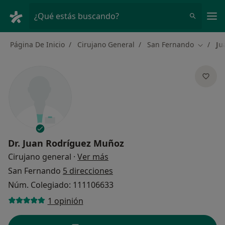
Men
¿Qué estás buscando?
Página De Inicio
Cirujano General
San Fernando
Ju
Cambiar
Dr.
Juan Rodríguez Muñoz
sobre las especializaciones
Cirujano general
·
Ver más
San Fernando
5 direcciones
Núm. Colegiado: 111106633
1 opinión