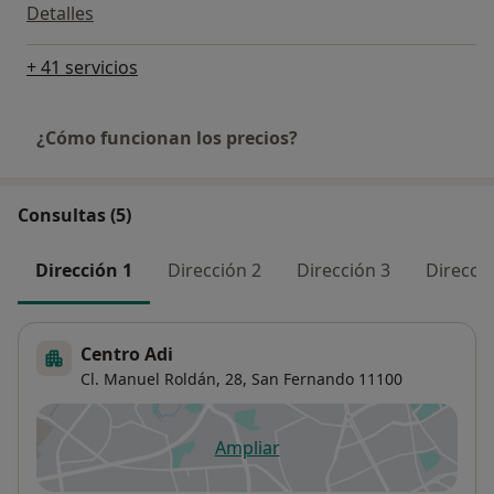
Detalles
+ 41 servicios
¿Cómo funcionan los precios?
Consultas (5)
Dirección 1
Dirección 2
Dirección 3
Direcció
Centro Adi
Cl. Manuel Roldán, 28,
San Fernando
11100
Ampliar
se abre en una nueva pestañ