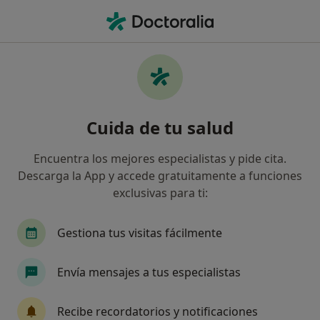
Men
Mutua Manresana • L Hospitalet de Llobregat, Barcelona
Filtros
Seguro:
Mutua Manresana
Especialistas de Mutua Manresana en
Cuida de tu salud
L'Hospitalet de Llobregat
Así organizamos los resultados
Encuentra los mejores especialistas y pide cita.
Descarga la App y accede gratuitamente a funciones
exclusivas para ti:
¿Qué especialidad estás buscando?
Gestiona tus visitas fácilmente
Envía mensajes a tus especialistas
Recibe recordatorios y notificaciones