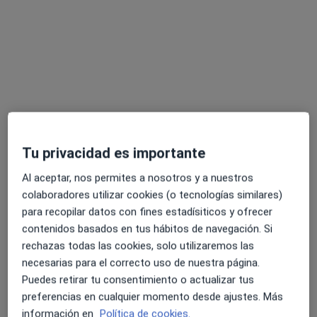
Mario Peña Hernández
·
Ver más
Fisioterapeuta
79 opiniones
C/ Nicaragua, 70, Bajos., Barcelona
•
Mapa
Centre Mèdic Europa
Tu privacidad es importante
Acepta Mutua Manresana
Al aceptar, nos permites a nosotros y a nuestros
Primera visita fisioterapia
colaboradores utilizar cookies (o tecnologías similares)
para recopilar datos con fines estadísiticos y ofrecer
Este especialista no ofrece reserva de cita online en esta dirección.
contenidos basados en tus hábitos de navegación. Si
Pedir una cita
rechazas todas las cookies, solo utilizaremos las
necesarias para el correcto uso de nuestra página.
Puedes retirar tu consentimiento o actualizar tus
preferencias en cualquier momento desde ajustes. Más
información en
Política de cookies.