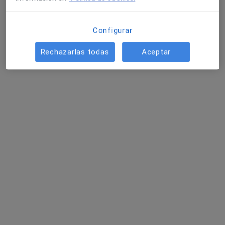
Configurar
Rechazarlas todas
Aceptar
Dra. Florencia Alonso viazzi
Médico general
6 opiniones
C/ Nicaragua, 70, Bajos., Barcelona
•
Mapa
Centre Mèdic Europa
Acepta Mutua Manresana
Primera visita Dermatología
Este especialista no ofrece reserva de cita online en esta dirección.
Pedir una cita