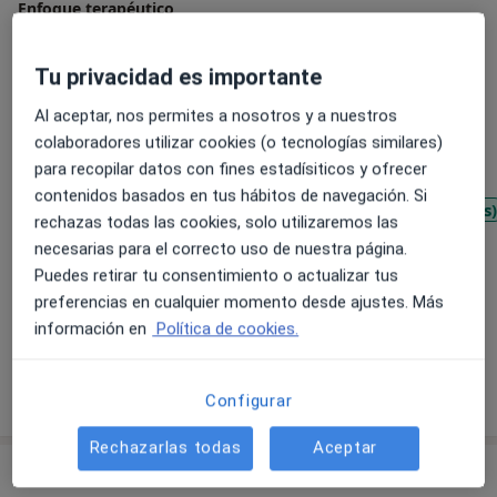
Sanitaria (Colegiada P-03070). Cursé el Grado y Máster
Enfoque terapéutico
en Psicología en la Universidad de Granada y la
Terapia de aceptación y compromiso
Universidad de Constanza (Alemania), y he completado
Terapia cognitivo conductual
Tu privacidad es importante
diversas formaciones de postgrado en España,
Psicoterapia integradora
Alemania y Suiza, incluyendo un Máster en Psicología
Al aceptar, nos permites a nosotros y a nuestros
Clínica. Mi experiencia profesional incluye el trabajo
colaboradores utilizar cookies (o tecnologías similares)
Principales enfermedades tratadas
con personas víctimas de violencia física, psicológica
para recopilar datos con fines estadísiticos y ofrecer
Ansiedad
Estrés
Depresión
y/o sexual en Alemania, lo que me ha aportado una
contenidos basados en tus hábitos de navegación. Si
Dificultades emocionales (agresividad, tristeza, miedos)
profunda sensibilidad y comprensión para abordar
rechazas todas las cookies, solo utilizaremos las
a11y_sr_more_diseases
Ataques de pánico
+8
situaciones complejas y brindar apoyo eficaz. Ofrezco
necesarias para el correcto uso de nuestra página.
sesiones presenciales de 60 min de duración para
Puedes retirar tu consentimiento o actualizar tus
Pacientes que atiendo
personas mayores de 18 años en español, alemán e
preferencias en cualquier momento desde ajustes. Más
inglés. En un espacio seguro y de confianza, podrás
Adultos
información en
Política de cookies.
explorar tus emociones, comprenderte mejor y
encontrar herramientas eficaces para afrontar las
Mostrar más detalles
sobre la experiencia
Configurar
dificultades de manera más saludable.
Rechazarlas todas
Aceptar
Servicios y precios