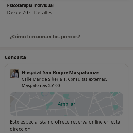
Psicoterapia individual
Desde 70 €
Detalles
¿Cómo funcionan los precios?
Consulta
Hospital San Roque Maspalomas
Calle Mar de Siberia 1,
Consultas externas,
Maspalomas
35100
Ampliar
se abre en una nueva pestañ
Disponibilidad
Este especialista no ofrece reserva online en esta
dirección