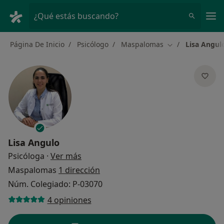
Men
¿Qué estás buscando?
Página De Inicio
Psicólogo
Maspalomas
Lisa Angul
Cambiar de ciud
Lisa Angulo
sobre las especializaciones
Psicóloga
·
Ver más
Maspalomas
1 dirección
Núm. Colegiado: P-03070
4 opiniones