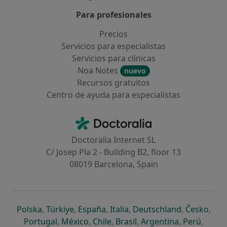
Para profesionales
Precios
Servicios para especialistas
Servicios para clínicas
Noa Notes
nuevo
Recursos gratuitos
Centro de ayuda para especialistas
Contacto
Doctoralia - Página de inicio
Doctoralia Internet SL
C/ Josep Pla 2 - Building B2, floor 13
08019 Barcelona, Spain
se abre en una nueva pestaña
se abre en una nueva pestaña
se abre en una nueva pestaña
se abre en una nueva pes
se abre en 
se a
Polska
,
Türkiye
,
España
,
Italia
,
Deutschland
,
Česko
,
se abre en una nueva pestaña
se abre en una nueva pestaña
se abre en una nueva pestaña
se abre en una nueva p
se abre en 
se abr
Portugal
,
México
,
Chile
,
Brasil
,
Argentina
,
Perú
,