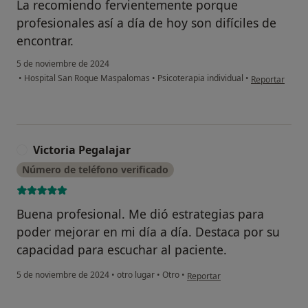
La recomiendo fervientemente porque
profesionales así a día de hoy son difíciles de
encontrar.
5 de noviembre de 2024
en opinión del
•
Hospital San Roque Maspalomas
•
Psicoterapia individual
•
Reportar
Victoria Pegalajar
V
Número de teléfono verificado
Buena profesional. Me dió estrategias para
poder mejorar en mi día a día. Destaca por su
capacidad para escuchar al paciente.
en opinión del usuario Victoria 
5 de noviembre de 2024
•
otro lugar
•
Otro
•
Reportar