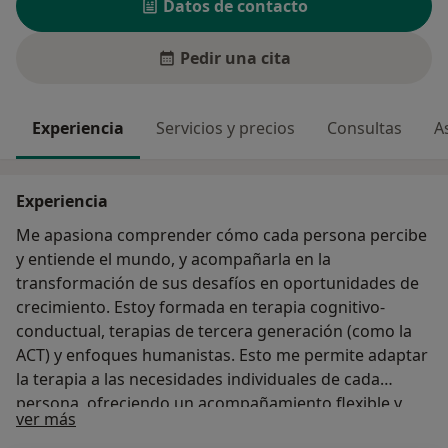
Datos de contacto
Pedir una cita
Experiencia
Servicios y precios
Consultas
A
Experiencia
Me apasiona comprender cómo cada persona percibe
y entiende el mundo, y acompañarla en la
transformación de sus desafíos en oportunidades de
crecimiento. Estoy formada en terapia cognitivo-
conductual, terapias de tercera generación (como la
ACT) y enfoques humanistas. Esto me permite adaptar
la terapia a las necesidades individuales de cada
persona, ofreciendo un acompañamiento flexible y
Sobre mí
ver más
respetuoso con su proceso. Soy Psicóloga General