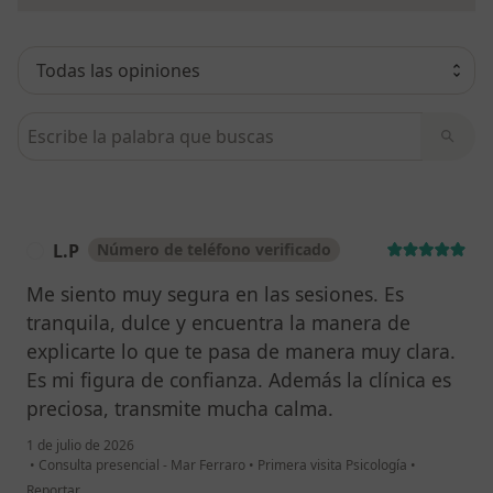
Busca en opiniones
L.P
Número de teléfono verificado
L
Me siento muy segura en las sesiones. Es
tranquila, dulce y encuentra la manera de
explicarte lo que te pasa de manera muy clara.
Es mi figura de confianza. Además la clínica es
preciosa, transmite mucha calma.
1 de julio de 2026
•
Consulta presencial - Mar Ferraro
•
Primera visita Psicología
•
en opinión del usuario L.P
Reportar