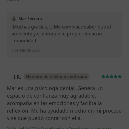
Mar Ferraro
¡Muchas gracias, L! Me complace saber que el
ambiente y el enfoque te proporcionaron
comodidad.
7 de julio de 2026
J.R.
Número de teléfono verificado
J
Mar es una psicóloga genial. Genera un
espacio de confianza muy agradable,
acompaña en las emocionas y facilita la
reflexión. Me ha ayudado mucho en mi proceso
y sé que puedo contar con ella.
en opinión del usuari
24 de abril de 2026
•
Consulta online
•
Consulta online
•