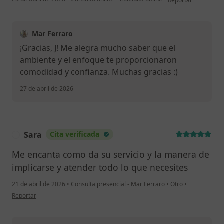
Reportar
Mar Ferraro
¡Gracias, J! Me alegra mucho saber que el
ambiente y el enfoque te proporcionaron
comodidad y confianza. Muchas gracias :)
27 de abril de 2026
Sara
Cita verificada
S
Me encanta como da su servicio y la manera de
implicarse y atender todo lo que necesites
21 de abril de 2026
•
Consulta presencial - Mar Ferraro
•
Otro
•
en opinión del usuario Sara
Reportar