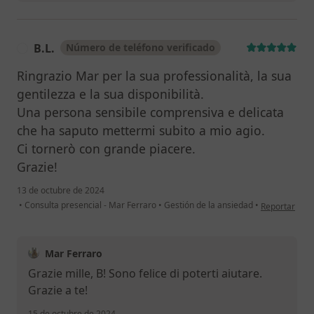
B.L.
Número de teléfono verificado
B
Ringrazio Mar per la sua professionalità, la sua
gentilezza e la sua disponibilità.
Una persona sensibile comprensiva e delicata
che ha saputo mettermi subito a mio agio.
Ci tornerò con grande piacere.
Grazie!
13 de octubre de 2024
en opinión del
•
Consulta presencial - Mar Ferraro
•
Gestión de la ansiedad
•
Reportar
Mar Ferraro
Grazie mille, B! Sono felice di poterti aiutare.
Grazie a te!
15 de octubre de 2024