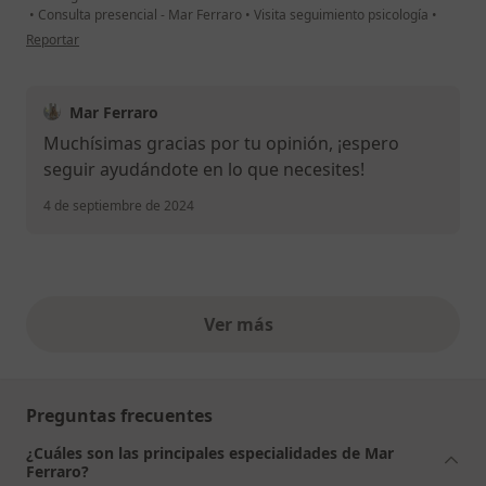
•
Consulta presencial - Mar Ferraro
•
Visita seguimiento psicología
•
en opinión del usuario Anónimo
Reportar
Mar Ferraro
Muchísimas gracias por tu opinión, ¡espero
seguir ayudándote en lo que necesites!
4 de septiembre de 2024
Ver más
opiniones anteriores
Preguntas frecuentes
¿Cuáles son las principales especialidades de Mar
Ferraro?