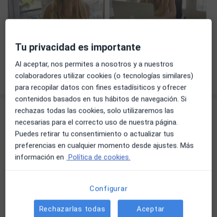
Ver galería (5)
Tu privacidad es importante
Al aceptar, nos permites a nosotros y a nuestros
Mostrar más detalles
colaboradores utilizar cookies (o tecnologías similares)
sobre la experiencia
para recopilar datos con fines estadísiticos y ofrecer
contenidos basados en tus hábitos de navegación. Si
Novedades
rechazas todas las cookies, solo utilizaremos las
necesarias para el correcto uso de nuestra página.
Mar Ferraro
Puedes retirar tu consentimiento o actualizar tus
¿Por qué elegir terapia online? Este recurso se ha
preferencias en cualquier momento desde ajustes. Más
convertido en una opción cada vez más popular, y
información en
Política de cookies.
no es casualidad.
Configurar
Entre sus principales beneficios destaca la
comodidad: puedes acceder a tu sesión desde
Leer más
Rechazarlas todas
Aceptar
casa, sin desplazamientos ni prisas. Además,
05/05/2026