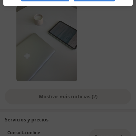
ofrece mayor flexibilidad horaria, lo que facilita
encajarla en rutinas ocupadas.
También aporta un extra de intimidad y
seguridad, ya que muchas personas se sienten
más cómodas hablando desde un entorno
familiar.
La terapia online acerca el bienestar emocional a
más personas adaptándose a tu vida.
Mostrar más noticias (2)
Servicios y precios
Consulta online