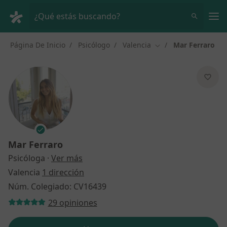
Men
¿Qué estás buscando?
Página De Inicio
Psicólogo
Valencia
Mar Ferraro
Cambiar de ciudad
Mar Ferraro
sobre las especializaciones
Psicóloga
·
Ver más
Valencia
1 dirección
Núm. Colegiado: CV16439
29 opiniones