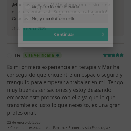
Sí, una vez
¡Muchas gracias, A! Me alegro muchísimo de
que te sientas así. ¡Seguiremos trabajando!
No, pero lo consideraría
Gracias por la confianza.
No, y no confío en ello
26 de marzo de 2025
Continuar
TG
Cita verificada
T
Es mi primera experiencia en terapia y Mar ha
conseguido que encuentre un espacio seguro y
tranquilo para empezar a trabajar en mi. Tengo
muy buenas sensaciones y estoy deseando
empezar este proceso con ella ya que lo que
transmite es justo lo que necesito, es una gran
profesional.
22 de enero de 2025
•
Consulta presencial - Mar Ferraro
•
Primera visita Psicología
•