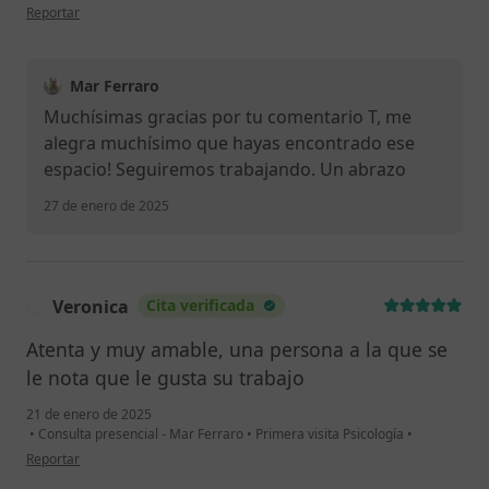
en opinión del usuario TG
Reportar
Mar Ferraro
Muchísimas gracias por tu comentario T, me
alegra muchísimo que hayas encontrado ese
espacio! Seguiremos trabajando. Un abrazo
27 de enero de 2025
Veronica
Cita verificada
V
Atenta y muy amable, una persona a la que se
le nota que le gusta su trabajo
21 de enero de 2025
•
Consulta presencial - Mar Ferraro
•
Primera visita Psicología
•
en opinión del usuario Veronica
Reportar