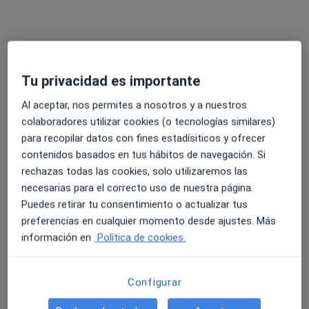
Psicóloga Jurídica y Forense: Informes periciales
Mediación y Coordinación Familiar/Perito Calígrafo
Dirección
Online
Tu privacidad es importante
Carrer Canonge Julià 23, Alboraya
•
Mapa
Al aceptar, nos permites a nosotros y a nuestros
Zpsicologia (Quality)
colaboradores utilizar cookies (o tecnologías similares)
Primera visita Psicología
60 €
para recopilar datos con fines estadísiticos y ofrecer
Este especialista no ofrece reserva de cita online en esta dirección.
contenidos basados en tus hábitos de navegación. Si
rechazas todas las cookies, solo utilizaremos las
Pedir una cita
necesarias para el correcto uso de nuestra página.
Puedes retirar tu consentimiento o actualizar tus
preferencias en cualquier momento desde ajustes. Más
información en
Política de cookies.
Configurar