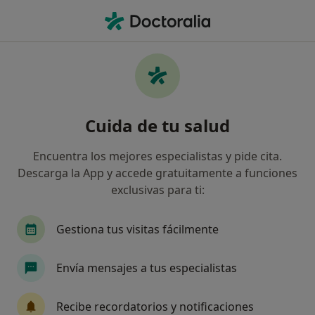
Men
Depresión En La Adolescencia • Valencia, Valencia
Filtros
• 1
Seguro
Mapa
Especialistas en Depresión en la
Cuida de tu salud
adolescencia en Valencia
Así organizamos los resultados
Encuentra los mejores especialistas y pide cita.
Descarga la App y accede gratuitamente a funciones
exclusivas para ti:
¿Qué especialidad estás buscando?
Psicólogo
Psicólogo infantil
Psiquiatra
Gestiona tus visitas fácilmente
Envía mensajes a tus especialistas
Recibe recordatorios y notificaciones