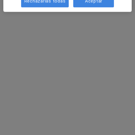
Rechazarlas todas
Aceptar
Opción de pago online
Dr. Mateo Campillo Benito
·
Ver más
Psiquiatra
89 opiniones
Dirección 1
Dirección 2
Online
Plaza del Ayuntamiento, 16, 2, Valencia
•
Mapa
CAMPILLO SALUD
Consulta online
80 €
Este especialista no ofrece reserva de cita online en esta dirección.
Pedir una cita