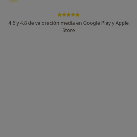
4.6 y 4.8 de valoración media en Google Play y Apple
Store
Opción de pago online
Viviane Custodio
·
Ver más
Psicóloga, Psicóloga infantil
21 opiniones
Dirección
Online
Calle Marqués de Zenete, Valencia
•
Mapa
Psicóloga Viviane Custodio Valencia
Atencion psicológica para adolescentes
55 €
Este especialista no ofrece reserva de cita online en esta dirección.
Pedir una cita