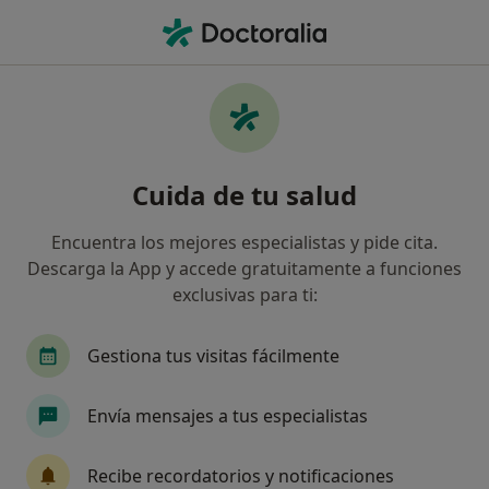
Men
Arrancamiento Compulsivo Del Cabello • Valencia, Valencia
Filtros
• 1
Seguro
Mapa
Especialistas en Arrancamiento compulsivo
Cuida de tu salud
del cabello en Valencia
Así organizamos los resultados
Encuentra los mejores especialistas y pide cita.
Descarga la App y accede gratuitamente a funciones
exclusivas para ti:
¿Qué especialidad estás buscando?
Psicólogo
Psicólogo infantil
Sexólogo
Gestiona tus visitas fácilmente
Envía mensajes a tus especialistas
Recibe recordatorios y notificaciones