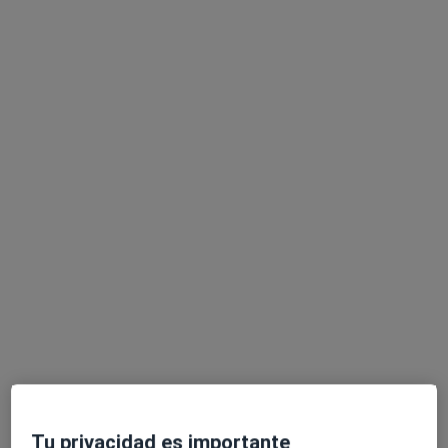
Este especialista no ofrece reserva de cita online en esta dirección.
Pedir una cita
Opción de pago online
Zeudy Estal Daries
·
Ver más
Psicóloga
16 opiniones
Psicóloga Sanitaria
Psicóloga Jurídica y Forense: Informes periciales
Tu privacidad es importante