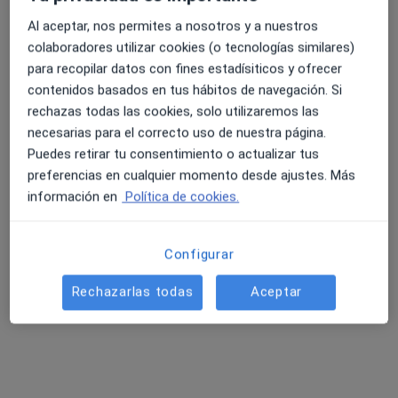
Mediación y Coordinación Familiar/Perito Calígrafo
Al aceptar, nos permites a nosotros y a nuestros
Dirección
Online
colaboradores utilizar cookies (o tecnologías similares)
para recopilar datos con fines estadísiticos y ofrecer
contenidos basados en tus hábitos de navegación. Si
Carrer Canonge Julià 23, Alboraya
•
Mapa
rechazas todas las cookies, solo utilizaremos las
Zpsicologia (Quality)
necesarias para el correcto uso de nuestra página.
Primera visita Psicología
60 €
Puedes retirar tu consentimiento o actualizar tus
Este especialista no ofrece reserva de cita online en esta dirección.
preferencias en cualquier momento desde ajustes. Más
información en
Política de cookies.
Pedir una cita
Configurar
Rechazarlas todas
Aceptar