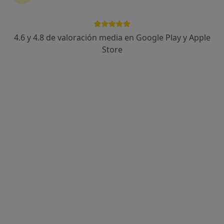
4.6 y 4.8 de valoración media en Google Play y Apple
Alberto Ruano Teruel
Store
·
Ver más
Psicólogo
51 opiniones
Dirección
Online
Carrer d'Isabel la Catòlica 11, Valencia
•
Mapa
WebPsicólogos - Valencia
Primera visita Psicología
65 €
Este especialista no ofrece reserva de cita online en esta dirección.
Pedir una cita