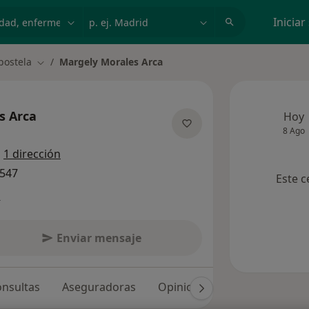
dad, enfermedad o nombre
p. ej. Madrid
Iniciar
postela
Margely Morales Arca
Cambiar de ciudad
s Arca
Hoy
8 Ago
re las especializaciones
a
1 dirección
1547
Este c
s
Enviar mensaje
nsultas
Aseguradoras
Opiniones (612)