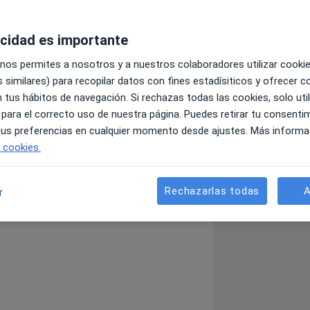
acidad es importante
 y del tracto genital inferior.
 nos permites a nosotros y a nuestros colaboradores utilizar cooki
 similares) para recopilar datos con fines estadísiticos y ofrecer 
 tus hábitos de navegación. Si rechazas todas las cookies, solo uti
 para el correcto uso de nuestra página. Puedes retirar tu consenti
 tus preferencias en cualquier momento desde ajustes. Más informa
e cookies.
Miomas uterinos
Rechazarlas todas
A
r
_sr_more_diseases