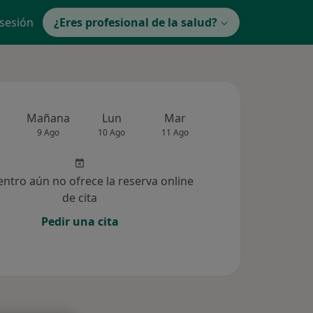
 sesión
¿Eres profesional de la salud?
Mañana
Lun
Mar
Mié
Jue
9 Ago
10 Ago
11 Ago
12 Ago
13 Ag
entro aún no ofrece la reserva online
de cita
Pedir una cita