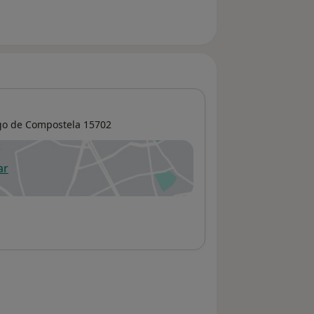
go de Compostela
15702
ar
 abre en una nueva pestaña