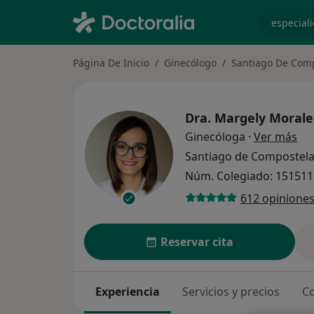
especiali
Página De Inicio
Ginecólogo
Santiago De Com
Dra.
Margely Morale
sob
Ginecóloga
·
Ver más
Santiago de Compostel
Núm. Colegiado: 15151
612 opinione
Reservar cita
Experiencia
Servicios y precios
Co