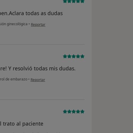
 ben.Aclara todas as dudas
en opinión del usuario M.F
sión ginecológica
•
Reportar
e! Y resolvió todas mis dudas.
en opinión del usuario ANa
rol de embarazo
•
Reportar
 trato al paciente