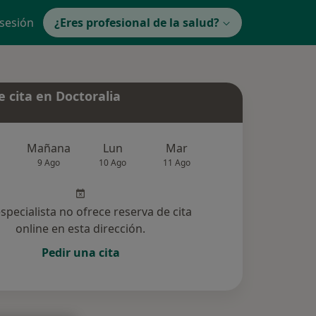
 sesión
¿Eres profesional de la salud?
 cita en Doctoralia
Mañana
Lun
Mar
Mié
Jue
9 Ago
10 Ago
11 Ago
12 Ago
13 Ag
especialista no ofrece reserva de cita
online en esta dirección.
Pedir una cita