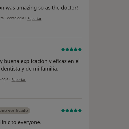
tion was amazing so as the doctor!
en opinión del usuario Vytautas
ita Odontología
•
Reportar
 buena explicación y eficaz en el
dentista y de mi familia.
en opinión del usuario Patricia La Barba
ología
•
Reportar
ono verificado
linic to everyone.