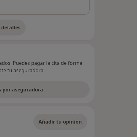
detalles
bre la dirección
vados. Puedes pagar la cita de forma
epte tu aseguradora.
as por aseguradora
Añadir tu opinión