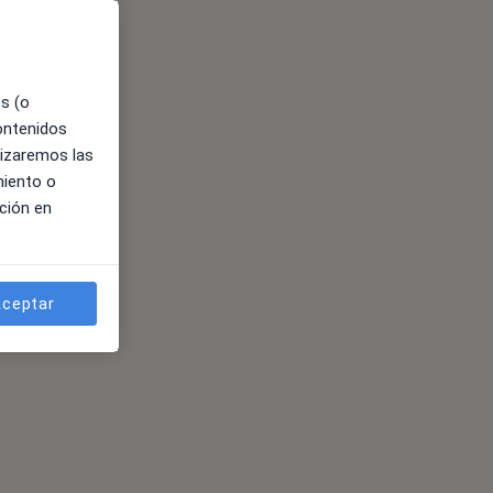
es (o
contenidos
lizaremos las
miento o
ción en
ceptar
es