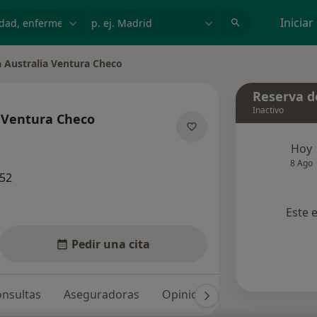
dad, enfermedad o nombre
p. ej. Madrid
Iniciar
 Australia Ventura Checo
e ciudad
Reserva de
Inactivo
a Ventura Checo
las especializaciones
Hoy
8 Ago
652
Este 
Pedir una cita
nsultas
Aseguradoras
Opiniones (24)