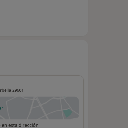
rbella
29601
ar
 abre en una nueva pestaña
e en esta dirección