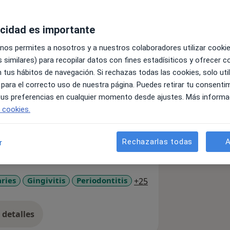
acidad es importante
os años creando sonrisas, con
 nos permites a nosotros y a nuestros colaboradores utilizar cooki
ia y con profesionales especializados
 similares) para recopilar datos con fines estadísiticos y ofrecer 
 tus hábitos de navegación. Si rechazas todas las cookies, solo uti
 para el correcto uso de nuestra página. Puedes retirar tu consenti
 tus preferencias en cualquier momento desde ajustes. Más informa
e cookies.
afia y periapicales digitales)
Rechazarlas todas
A
r
ional
a11y_sr_more_diseas
ries
Gingivitis
Periodontitis
+25
detalles
bre la experiencia