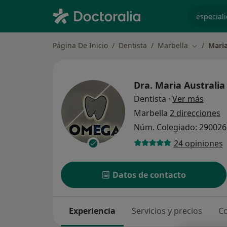
especiali
Página De Inicio
Dentista
Marbella
Maria
Cambiar d
Dra.
Maria Australi
sobre 
Dentista
·
Ver más
Marbella
2 direcciones
Núm. Colegiado: 29002
24 opiniones
Datos de contacto
Experiencia
Servicios y precios
Co