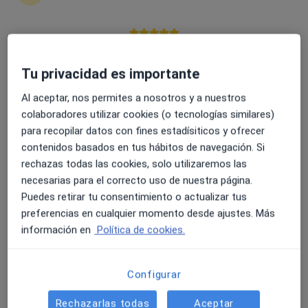
Hacer una pregunta
4.6 y 4.8 de valoración media en Google Play y Apple
Store
Tu privacidad es importante
Si he tomado dos blancas en la semana de las
Al aceptar, nos permites a nosotros y a nuestros
activas (anterior a de las blancas) por error. Y
colaboradores utilizar cookies (o tecnologías similares)
luego continué con las de color por 4 días. El
para recopilar datos con fines estadísiticos y ofrecer
sábado comenzaría de nuevo las blancas
contenidos basados en tus hábitos de navegación. Si
para…
rechazas todas las cookies, solo utilizaremos las
necesarias para el correcto uso de nuestra página.
Dra. Myriam Ribes Redondo
Puedes retirar tu consentimiento o actualizar tus
Ginecólogo, Sexólogo
preferencias en cualquier momento desde ajustes. Más
Maó-Mahón
información en
Política de cookies.
Sí, en muchos casos, tras un error como tomar
Configurar
dos placebo en lugar de dos activas, se
Rechazarlas todas
Aceptar
recomienda saltarse los comprimidos placebo y