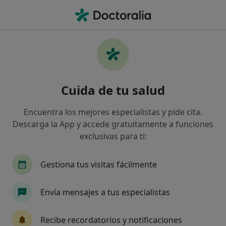
Men
¿Qué estás buscando?
Página De Inicio
Medicamentos
Loette
Loette - Información, expertos y
Cuida de tu salud
preguntas frecuentes
Encuentra los mejores especialistas y pide cita.
Descarga la App y accede gratuitamente a funciones
exclusivas para ti:
Información
Pregunta al Experto
Gestiona tus visitas fácilmente
Preguntas sobre Loette
Envía mensajes a tus especialistas
Nuestros expertos han respondido 361 preguntas
sobre Loette
Recibe recordatorios y notificaciones