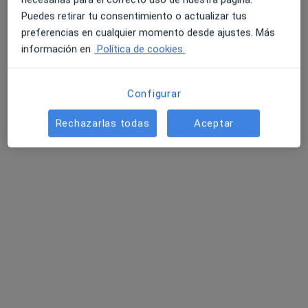
Mostrar perfil
Puedes retirar tu consentimiento o actualizar tus
preferencias en cualquier momento desde ajustes. Más
información en
Política de cookies.
Especialistas disponibles
Estos especialistas se encuentran fuera de Sant
Configurar
Carles de la Ràpita, Tarragona, en zonas cercanas a
tu búsqueda
Rechazarlas todas
Aceptar
Dra. Esther Lasaca Sancho
Médica general, Dietista nutricionista
563 opiniones