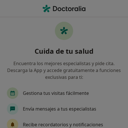
Men
Médico General • Sant Carles de la Ràpita, Tarragona
Filtros
Seguro:
Allianz
Ma
Médicos generales de Allianz en Sant Carles
Cuida de tu salud
de la Ràpita
Así organizamos los resultados
Encuentra los mejores especialistas y pide cita.
Descarga la App y accede gratuitamente a funciones
exclusivas para ti:
Gestiona tus visitas fácilmente
Envía mensajes a tus especialistas
Opción de pago online
Recibe recordatorios y notificaciones