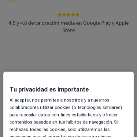
IME Institut Mèdic Especialitzat Montsiá
Salut
Médico general, Angiólogo y cirujano vascular, Cirujano
4.6 y 4.8 de valoración media en Google Play y Apple
·
Ver más
general
Store
1379 opiniones
Av. del Dr. Ferran, 73, Sant Carles de la Ràpita
•
Mapa
IME Institut Mèdic Especialitzat Montsiá Salut
Acepta Allianz
Visita Medicina General
Mostrar más servicios
Tu privacidad es importante
Al aceptar, nos permites a nosotros y a nuestros
Dra. Liz Johanna
Dra. Katerine López
Duran Gavilanes
Gloria
colaboradores utilizar cookies (o tecnologías similares)
Médico general
Médico general
para recopilar datos con fines estadísiticos y ofrecer
contenidos basados en tus hábitos de navegación. Si
Ningún profesional de este centro tiene citas disponibles
rechazas todas las cookies, solo utilizaremos las
necesarias para el correcto uso de nuestra página.