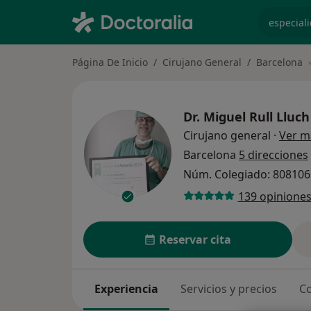
especiali
Página De Inicio
Cirujano General
Barcelona
Dr.
Miguel Rull Lluch
Cirujano general
·
Ver m
Barcelona
5 direcciones
Núm. Colegiado: 80810
139 opinione
Reservar cita
Experiencia
Servicios y precios
Co