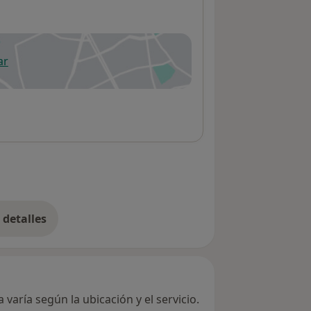
ar
 abre en una nueva pestaña
detalles
bre la dirección
varía según la ubicación y el servicio.