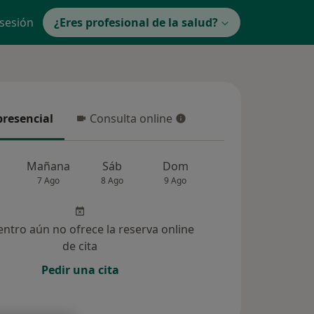
 sesión
¿Eres profesional de la salud?
presencial
Consulta online
resencial
Consulta online
Mañana
Sáb
Dom
Lun
Mar
7 Ago
8 Ago
9 Ago
10 Ago
11 Ag
entro aún no ofrece la reserva online
de cita
Pedir una cita
lucionadas (74)