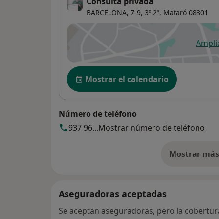
Consulta privada
BARCELONA, 7-9, 3º 2ª,
Mataró
08301
Ampli
se
Disponibilidad
Mostrar el calendario
Número de teléfono
937 96...
Mostrar número de teléfono
Mostrar más 
so
Aseguradoras aceptadas
Se aceptan aseguradoras, pero la cobertura 