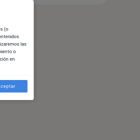
es (o
contenidos
lizaremos las
miento o
ción en
ceptar