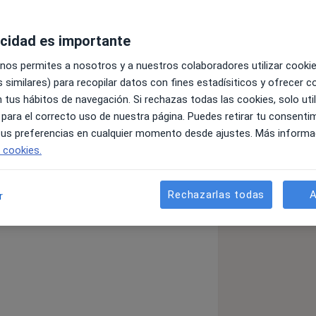
acidad es importante
 nos permites a nosotros y a nuestros colaboradores utilizar cooki
 similares) para recopilar datos con fines estadísiticos y ofrecer 
 tus hábitos de navegación. Si rechazas todas las cookies, solo uti
cirujano general y del aparato
 para el correcto uso de nuestra página. Puedes retirar tu consenti
 de experiencia y un profundo
 tus preferencias en cualquier momento desde ajustes. Más informa
os.
e cookies.
linar
dedicado al estudio y
rmedades del sistema endocrino
y
a Familia de Barcelona.
Rechazarlas todas
A
r
ciado en Medicina en 1976 por la
En 1981 se especializó en Cirugía
e, se doctoró en Medicina y Cirugía por
1992), por el trabajo de Tesis Doctoral
llada en el tratamiento quirúrgico de la
sición en el Hospital Universitari