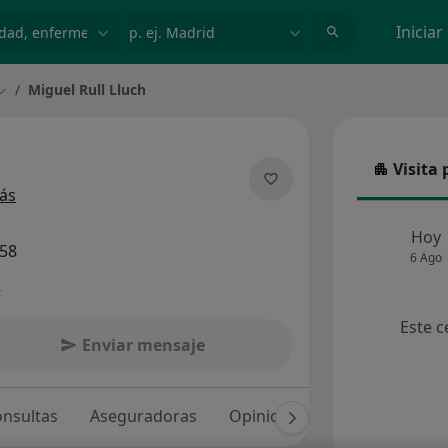
dad, enfermedad o nombre
p. ej. Madrid
Iniciar
Miguel Rull Lluch
Cambiar de ciudad
Visita 
Visita p
sobre las especializaciones
ás
Hoy
658
6 Ago
s
Este c
Enviar mensaje
nsultas
Aseguradoras
Opiniones (139)
Dudas so