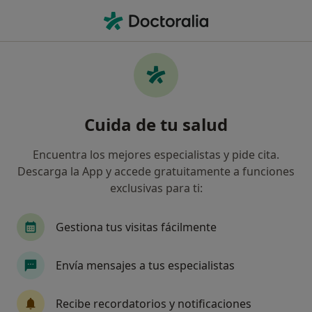
Men
Agrupación Mutua • Molins de Rei, Barcelona
Filtros
Seguro:
Agrupación Mutua
Especialistas de Agrupación Mutua en
Cuida de tu salud
Molins de Rei
Así organizamos los resultados
Encuentra los mejores especialistas y pide cita.
Descarga la App y accede gratuitamente a funciones
exclusivas para ti:
¿Qué especialidad estás buscando?
Médico general
Homeópata
Traumatólog
Gestiona tus visitas fácilmente
Envía mensajes a tus especialistas
Recibe recordatorios y notificaciones