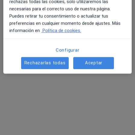
rechazas todas las cookies, solo utilizaremos las
necesarias para el correcto uso de nuestra página.
Puedes retirar tu consentimiento o actualizar tus
preferencias en cualquier momento desde ajustes. Más
información en
Política de cookies.
Dr. Joan Matas Dalmases
Configurar
·
Ver más
Ginecólogo
28 opiniones
Rechazarlas todas
Aceptar
Passeig del Terraplè 17, Molins de Rei
•
Mapa
EV Medical Molins
Acepta Agrupación Mutua
Primera visita Nutrición y Dietética
Este especialista no ofrece reserva de cita online en esta dirección.
Pedir una cita