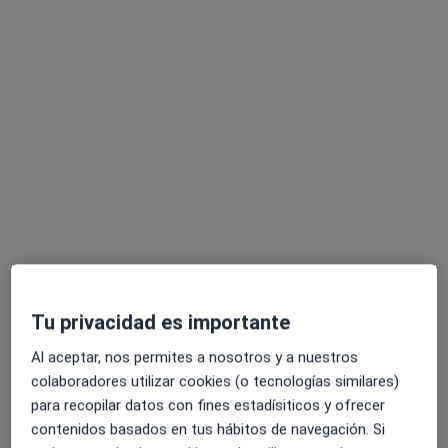
Dr. Alberto Sueiras Gil
·
Ver más
Cirujano general
Av. Verge del Pilar, 4-Bajos, Molins de Rei
•
Mapa
Centre Mèdic Dr. Araujo - Verge del Pilar
Acepta Agrupación Mutua
Visita Cirugía General y Ap. Digestivo
Tu privacidad es importante
Este especialista no ofrece reserva de cita online en esta dirección.
Al aceptar, nos permites a nosotros y a nuestros
Pedir una cita
colaboradores utilizar cookies (o tecnologías similares)
para recopilar datos con fines estadísiticos y ofrecer
contenidos basados en tus hábitos de navegación. Si