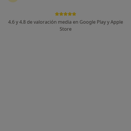
4.6 y 4.8 de valoración media en Google Play y Apple
Dr. Jaume Elias Mingot
Store
·
Ver más
Angiólogo y cirujano vascular
14 opiniones
Passeig del Terraplè 17, Molins de Rei
•
Mapa
EV Medical Molins
Acepta Agrupación Mutua
Visita Angiología y Cirugía Vascular
Este especialista no ofrece reserva de cita online en esta dirección.
Pedir una cita