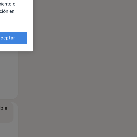
miento o
ción en
ible
ceptar
ible