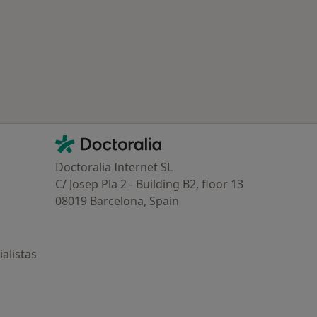
ría: Enfermedades más tratadas
Contacto
Doctoralia - Página de inicio
Doctoralia Internet SL
C/ Josep Pla 2 - Building B2, floor 13
08019 Barcelona, Spain
alistas