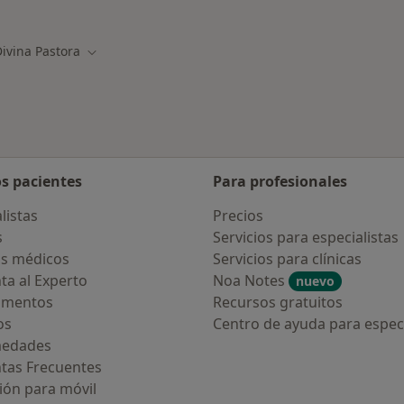
alistas de Divina Pastora
Más en esta catego
ivina Pastora
ar de ciudad
Cambiar de ciudad
os pacientes
Para profesionales
listas
Precios
s
Servicios para especialistas
s médicos
Servicios para clínicas
ta al Experto
Noa Notes
nuevo
amentos
Recursos gratuitos
os
Centro de ayuda para especi
medades
tas Frecuentes
ión para móvil