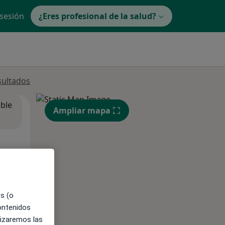
 sesión
¿Eres profesional de la salud?
sultados
ible
Ampliar mapa
es (o
contenidos
lizaremos las