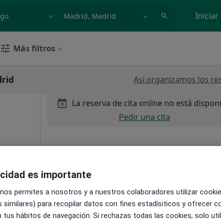
dad, enfermedad o nombre
p. ej. Madrid
Iniciar
Más filtros
rid
Así organizamos los re
La reserva de cita online no está dispon
Pedir una cita
acidad es importante
pa
 nos permites a nosotros y a nuestros colaboradores utilizar cooki
 similares) para recopilar datos con fines estadísiticos y ofrecer 
65 €
 tus hábitos de navegación. Si rechazas todas las cookies, solo uti