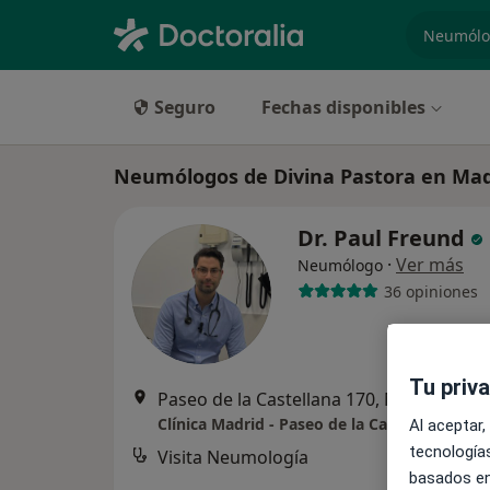
especiali
Seguro
Fechas disponibles
Neumólogos de Divina Pastora en Mad
Dr. Paul Freund
·
Ver más
Neumólogo
36 opiniones
Tu priv
Paseo de la Castellana 170, Madrid
•
Ma
Clínica Madrid - Paseo de la Castellana
Al aceptar,
tecnologías
Visita Neumología
basados en