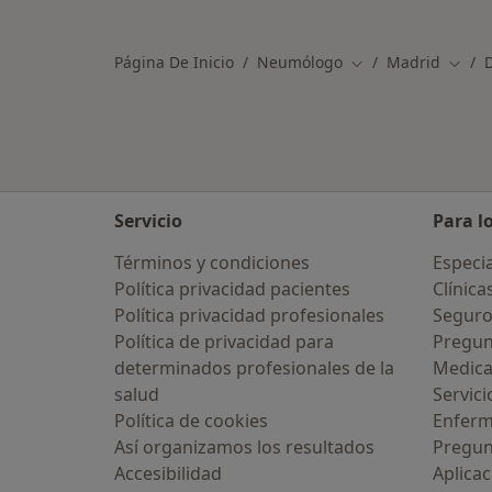
Más en esta categoría: Otros especi
Página De Inicio
Neumólogo
Madrid
D
Cambiar de ciudad
Cambi
Servicio
Para l
Términos y condiciones
Especia
Política privacidad pacientes
Clínica
Política privacidad profesionales
Seguro
Política de privacidad para
Pregun
determinados profesionales de la
Medic
salud
Servici
Política de cookies
Enfer
Así organizamos los resultados
Pregun
Accesibilidad
Aplicac