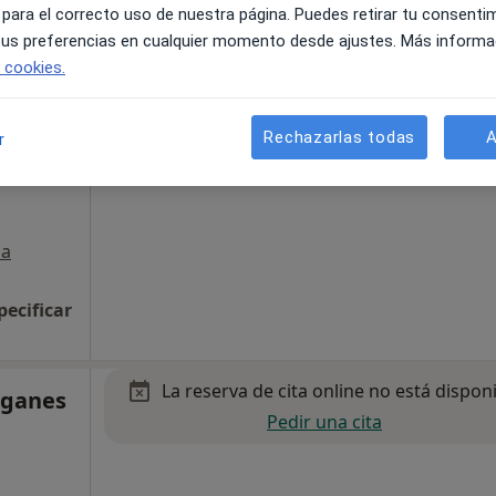
 para el correcto uso de nuestra página. Puedes retirar tu consenti
 tus preferencias en cualquier momento desde ajustes. Más informa
e cookies.
La reserva de cita online no está dispon
Pedir una cita
ez-
Rechazarlas todas
A
r
a
pecificar
La reserva de cita online no está dispon
rganes
Pedir una cita