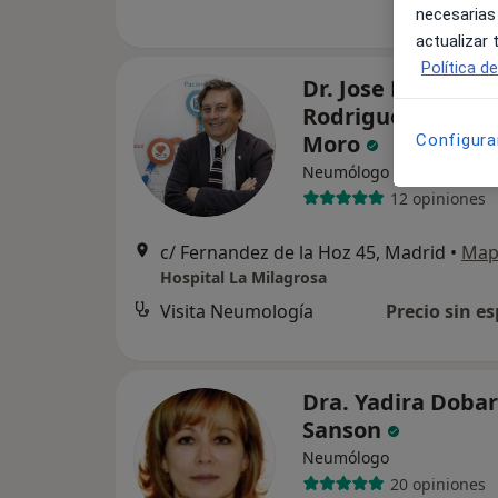
necesarias
actualizar
Política d
Dr. Jose Miguel
Rodriguez Gonzal
Moro
Configura
·
Ver más
Neumólogo
12 opiniones
c/ Fernandez de la Hoz 45, Madrid
•
Map
Hospital La Milagrosa
Visita Neumología
Precio sin es
Dra. Yadira Doba
Sanson
Neumólogo
20 opiniones