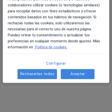
63 opiniones
colaboradores utilizar cookies (o tecnologías similares)
Calle Nueva Musa, 8 Urbanización Nueva Almería, Almería
•
Mapa
para recopilar datos con fines estadísiticos y ofrecer
CONSULTA DE NEUROCIRUGIA -HOSPITAL HLA MEDITERRÁNEO.
contenidos basados en tus hábitos de navegación. Si
4.6 y 4.8 de valoración media en Google Play y Apple
Acepta OCCIDENT
rechazas todas las cookies, solo utilizaremos las
Store
necesarias para el correcto uso de nuestra página.
Primera visita Neurocirugía
Puedes retirar tu consentimiento o actualizar tus
Este especialista no ofrece reserva de cita online en esta dirección.
preferencias en cualquier momento desde ajustes. Más
información en
Política de cookies.
Pedir una cita
Configurar
Búsquedas relacionadas
Rechazarlas todas
Aceptar
Otros especialistas de OCCIDENT
Psicólogos de OCCIDENT en Almería
Traumatólogos de OCCIDENT en Almería
Médicos generales de OCCIDENT en Almería