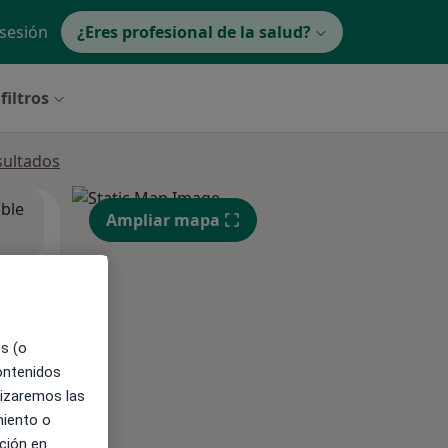
 sesión
¿Eres profesional de la salud?
filtros
sultados
ible
Ampliar mapa
es (o
contenidos
lizaremos las
miento o
ción en