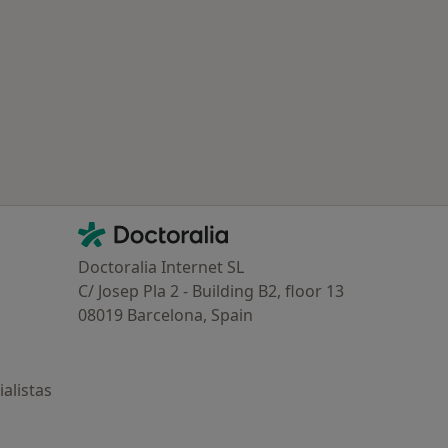
ría: Enfermedades más tratadas
Contacto
Doctoralia - Página de inicio
Doctoralia Internet SL
C/ Josep Pla 2 - Building B2, floor 13
08019 Barcelona, Spain
alistas