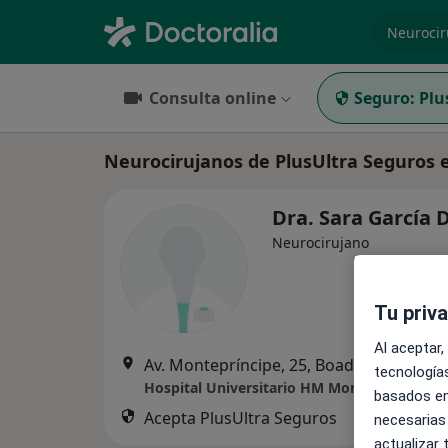
especiali
Consulta online
Seguro:
Plu
Neurocirujanos de PlusUltra Seguros 
Dra. Sara García
Neurocirujano
Tu priv
Al aceptar,
Av. Montepríncipe, 25, Boadilla del Mon
tecnologías
Hospital Universitario HM Montepríncipe
basados en
Acepta PlusUltra Seguros
necesarias
actualizar