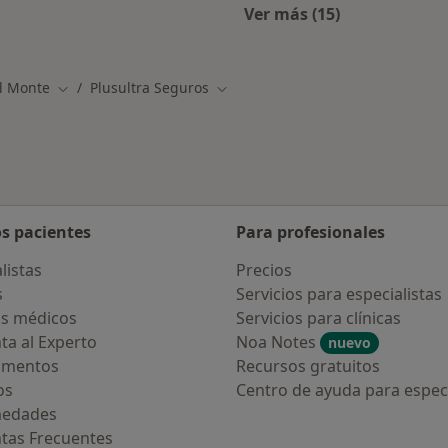
Ver más (15)
alistas de PlusUltra Seguros
Más en esta catego
el Monte
Plusultra Seguros
dad
Cambiar de ciudad
Cambiar de ciudad
os pacientes
Para profesionales
listas
Precios
s
Servicios para especialistas
s médicos
Servicios para clínicas
ta al Experto
Noa Notes
nuevo
amentos
Recursos gratuitos
os
Centro de ayuda para especi
medades
tas Frecuentes