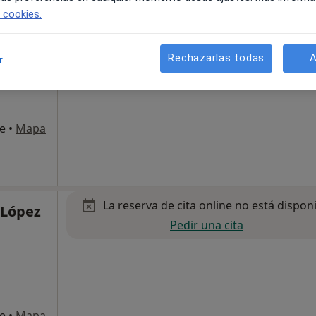
e cookies.
La reserva de cita online no está dispon
tario
Mostrar perfil
e
Rechazarlas todas
A
, Analista
r
te
•
Mapa
La reserva de cita online no está dispon
 López
Pedir una cita
te
•
Mapa