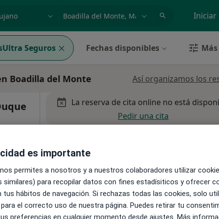
dad, enfermedad o nombre
p. ej. Madrid
Iniciar
sUltra Seguros
Fechas disponibles
Más 
en Boadilla del Monte
Así organizamos los re
La reserva de cita online no está dispon
 Duque
Pedir una cita
acidad es importante
 nos permites a nosotros y a nuestros colaboradores utilizar cooki
te
•
Mapa
 similares) para recopilar datos con fines estadísiticos y ofrecer 
 tus hábitos de navegación. Si rechazas todas las cookies, solo uti
 para el correcto uso de nuestra página. Puedes retirar tu consenti
 tus preferencias en cualquier momento desde ajustes. Más informa