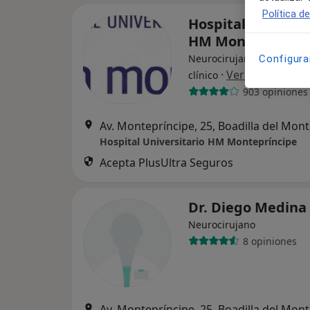
Política d
Hospital Universi
HM Montepríncip
Neurocirujano, Alergólogo
Configura
·
Ver más
clínico
903 opiniones
Av. Montepríncipe, 25, Boadilla del Mon
Hospital Universitario HM Montepríncipe
Acepta PlusUltra Seguros
Dr. Diego Medina
Neurocirujano
8 opiniones
Av. Montepríncipe, 25, Boadilla del Mon