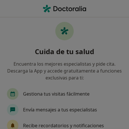
Men
Pediatra • Boadilla del Monte, Madrid
Filtros
Seguro:
PlusUltra Seguros
Pediatras de PlusUltra Seguros en Boadilla
Cuida de tu salud
del Monte
Así organizamos los resultados
Encuentra los mejores especialistas y pide cita.
Descarga la App y accede gratuitamente a funciones
exclusivas para ti:
Gestiona tus visitas fácilmente
Envía mensajes a tus especialistas
Dr. Jesús Gil de Gracia
Recibe recordatorios y notificaciones
·
Ver más
Pediatra