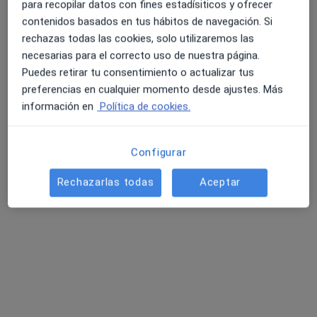
para recopilar datos con fines estadísiticos y ofrecer
contenidos basados en tus hábitos de navegación. Si
Dra. María Bergia Artero
rechazas todas las cookies, solo utilizaremos las
·
Ver más
necesarias para el correcto uso de nuestra página.
Pediatra
Puedes retirar tu consentimiento o actualizar tus
Calle Arquitecto Juan de Herrera 2, Villanueva de la Cañada
•
Mapa
preferencias en cualquier momento desde ajustes. Más
Centro Médico Villanueva de la Cañada (CMVICA)
información en
Política de cookies.
Acepta PlusUltra Seguros
Consulta online
Configurar
Este especialista no ofrece reserva de cita online en esta dirección.
Rechazarlas todas
Aceptar
Pedir una cita