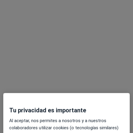
Dra. Marta Villa Alcazar
·
Ver más
Pediatra
10 opiniones
Av. Montepríncipe, 25, Boadilla del Monte
•
Mapa
Hospital Universitario HM Montepríncipe
Acepta PlusUltra Seguros
Primera visita Pediatría
Este especialista no ofrece reserva de cita online en esta dirección.
Pedir una cita
Tu privacidad es importante
Al aceptar, nos permites a nosotros y a nuestros
colaboradores utilizar cookies (o tecnologías similares)