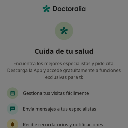
Men
Neurólogo • Les Corts, Barcelona, Barcelona
Filtros
Seguro
Mapa
Neurólogos en Les Corts, Barcelona
Cuida de tu salud
Así organizamos los resultados
Encuentra los mejores especialistas y pide cita.
Descarga la App y accede gratuitamente a funciones
¿Cuál es tu compañía aseguradora?
exclusivas para ti:
Adeslas
Asisa
Sanitas
DKV Seguros
Gestiona tus visitas fácilmente
Envía mensajes a tus especialistas
Recibe recordatorios y notificaciones