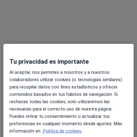
Dr. Javier Salas Puig
Dr. Jaume Kulisevsky
Dr. Manuel Toledo
Neurólogo
Bojarsky
Argany
Neurólogo
Neurólogo
Ningún profesional de este centro tiene citas disponibles
Mostrar perfil
Tu privacidad es importante
Al aceptar, nos permites a nosotros y a nuestros
colaboradores utilizar cookies (o tecnologías similares)
para recopilar datos con fines estadísiticos y ofrecer
contenidos basados en tus hábitos de navegación. Si
rechazas todas las cookies, solo utilizaremos las
Dr. Manuel Toledo Argany
necesarias para el correcto uso de nuestra página.
Puedes retirar tu consentimiento o actualizar tus
·
Ver más
Neurólogo
preferencias en cualquier momento desde ajustes. Más
5 opiniones
información en
Política de cookies.
Carrer de Calvet 8-12, 1º 2ª, Barcelona
•
Mapa