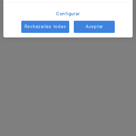
CDINC - Neurología Institut Universitari
Configurar
Primera visita Neurología
250 €
Este especialista no ofrece reserva de cita online en esta dirección.
Rechazarlas todas
Aceptar
Pedir una cita
Dr. Jaume Kulisevsky Bojarsky
·
Ver más
Neurólogo
68 opiniones