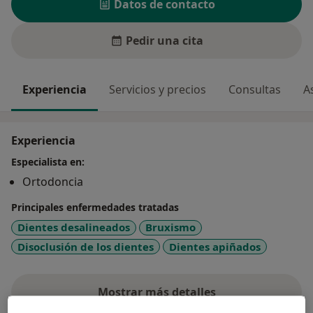
Datos de contacto
Pedir una cita
Experiencia
Servicios y precios
Consultas
A
Experiencia
Especialista en:
Ortodoncia
Principales enfermedades tratadas
Dientes desalineados
Bruxismo
Disoclusión de los dientes
Dientes apiñados
Mostrar más detalles
sobre la experiencia