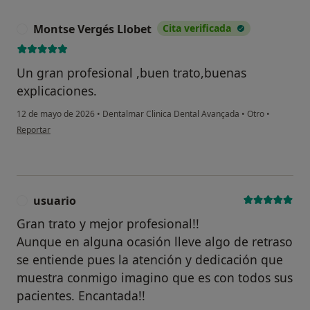
Montse Vergés Llobet
Cita verificada
M
Un gran profesional ,buen trato,buenas
explicaciones.
12 de mayo de 2026
•
Dentalmar Clinica Dental Avançada
•
Otro
•
en opinión del usuario Montse Vergés Llobet
Reportar
usuario
U
Gran trato y mejor profesional!!
Aunque en alguna ocasión lleve algo de retraso
se entiende pues la atención y dedicación que
muestra conmigo imagino que es con todos sus
pacientes. Encantada!!