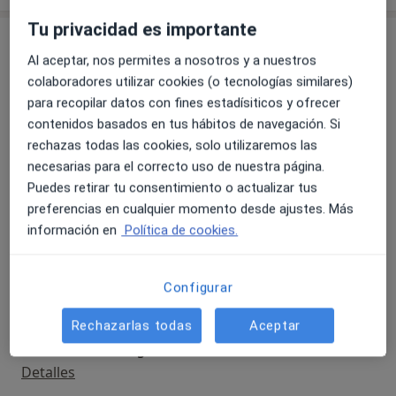
Tu privacidad es importante
Servicios y precios
Al aceptar, nos permites a nosotros y a nuestros
Primera visita Odontología
colaboradores utilizar cookies (o tecnologías similares)
Desde 35 €
Detalles
para recopilar datos con fines estadísiticos y ofrecer
contenidos basados en tus hábitos de navegación. Si
Primera Visita Ortodoncia
rechazas todas las cookies, solo utilizaremos las
Detalles
necesarias para el correcto uso de nuestra página.
Puedes retirar tu consentimiento o actualizar tus
preferencias en cualquier momento desde ajustes. Más
Cementado Brackets
información en
Política de cookies.
Detalles
Ortodoncia infantil
Configurar
Desde 1.600 €
Detalles
Rechazarlas todas
Aceptar
Ortodoncia Invisalign
Detalles