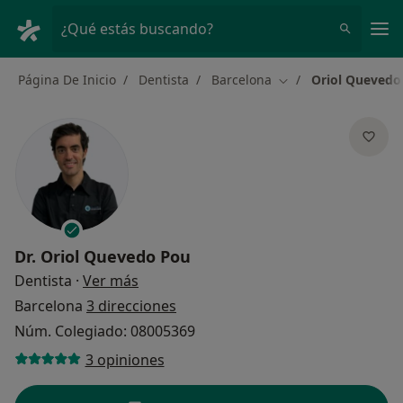
Men
¿Qué estás buscando?
Página De Inicio
Dentista
Barcelona
Oriol Quevedo
Cambiar de ciudad
Dr.
Oriol Quevedo Pou
sobre las especializaciones
Dentista
·
Ver más
Barcelona
3 direcciones
Núm. Colegiado: 08005369
3 opiniones