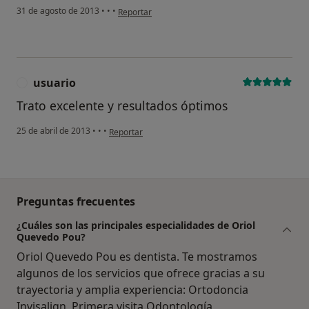
en opinión del usuario usuario
31 de agosto de 2013
•
•
•
Reportar
usuario
U
Trato excelente y resultados óptimos
en opinión del usuario usuario
25 de abril de 2013
•
•
•
Reportar
Preguntas frecuentes
¿Cuáles son las principales especialidades de Oriol
Quevedo Pou?
Oriol Quevedo Pou es dentista. Te mostramos
algunos de los servicios que ofrece gracias a su
trayectoria y amplia experiencia: Ortodoncia
Invisalign, Primera visita Odontología,