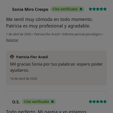
Sonia Miro Crespo
Cita verificada
S
Me sentí muy cómoda en todo momento.
Patricia es muy profesional y agradable.
1 de abril de 2026
•
Patricia Flor Arasil
•
Informe pericial psicológico
•
en opinión del usuario Sonia Miro Crespo
Reportar
Patricia Flor Arasil
Mil gracias Sonia por tus palabras: espero poder
ayudaros.
16 de abril de 2026
¿Alguna vez has usado una app
O.S.
Cita verificada
O
o chatbot de IA para hablar
sobre un tema emocional o
Todo perfecto. Mi pareja y yo estamos