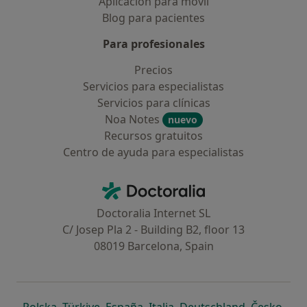
Aplicación para móvil
Blog para pacientes
Para profesionales
Precios
Servicios para especialistas
Servicios para clínicas
Noa Notes
nuevo
Recursos gratuitos
Centro de ayuda para especialistas
Contacto
Doctoralia - Página de inicio
Doctoralia Internet SL
C/ Josep Pla 2 - Building B2, floor 13
08019 Barcelona, Spain
se abre en una nueva pestaña
se abre en una nueva pestaña
se abre en una nueva pestaña
se abre en una nueva pes
se abre en 
se a