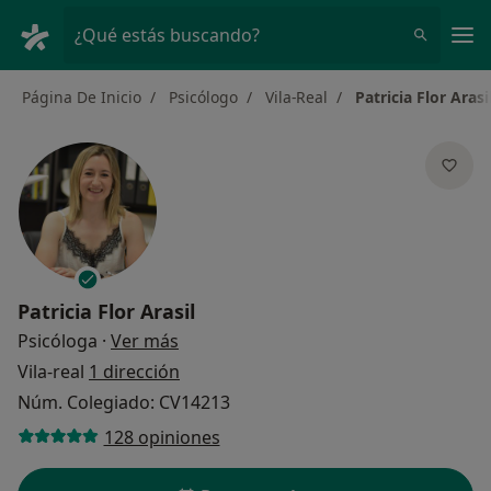
Men
¿Qué estás buscando?
Página De Inicio
Psicólogo
Vila-Real
Patricia Flor Arasi
Patricia Flor Arasil
sobre las especializaciones
Psicóloga
·
Ver más
Vila-real
1 dirección
Núm. Colegiado: CV14213
128 opiniones