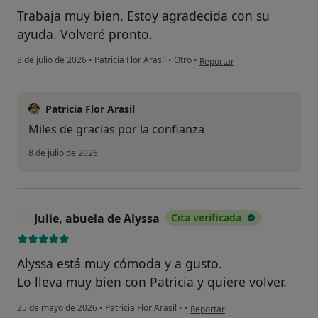
Trabaja muy bien. Estoy agradecida con su
ayuda. Volveré pronto.
en opinión del usuario Andrea
8 de julio de 2026
•
Patricia Flor Arasil
•
Otro
•
Reportar
Patricia Flor Arasil
Miles de gracias por la confianza
8 de julio de 2026
Julie, abuela de Alyssa
Cita verificada
J
Alyssa está muy cómoda y a gusto.
Lo lleva muy bien con Patricia y quiere volver.
en opinión del usuario Julie, abu
25 de mayo de 2026
•
Patricia Flor Arasil
•
•
Reportar