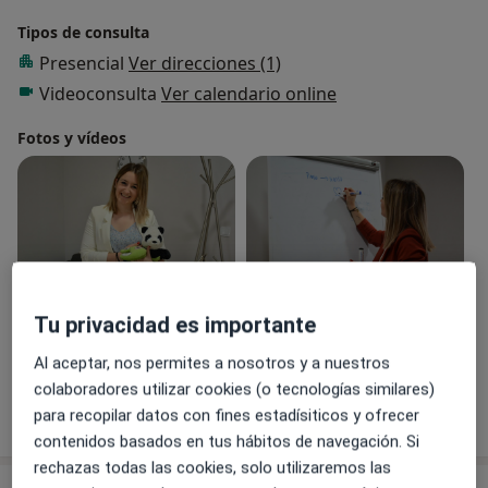
Tipos de consulta
Presencial
Ver direcciones (1)
Videoconsulta
Ver calendario online
Fotos y vídeos
Tu privacidad es importante
Ver galería (4)
Al aceptar, nos permites a nosotros y a nuestros
colaboradores utilizar cookies (o tecnologías similares)
Mostrar más detalles
para recopilar datos con fines estadísiticos y ofrecer
sobre la experiencia
contenidos basados en tus hábitos de navegación. Si
rechazas todas las cookies, solo utilizaremos las