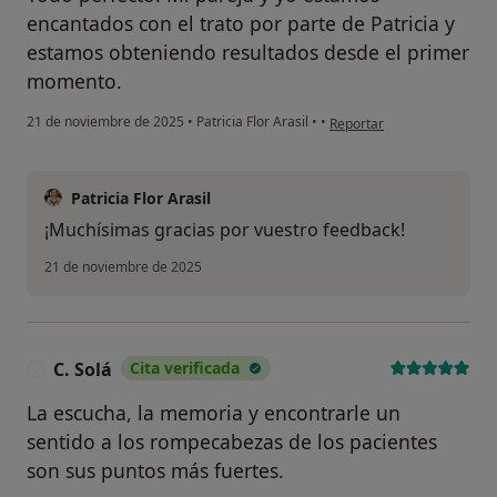
psicológico?
encantados con el trato por parte de Patricia y
estamos obteniendo resultados desde el primer
Sí, varias veces
momento.
Sí, una vez
en opinión del usuario O.S.
21 de noviembre de 2025
•
Patricia Flor Arasil
•
•
Reportar
No, pero lo consideraría
No, y no confío en ello
Patricia Flor Arasil
¡Muchísimas gracias por vuestro feedback!
Continuar
21 de noviembre de 2025
C. Solá
Cita verificada
C
La escucha, la memoria y encontrarle un
sentido a los rompecabezas de los pacientes
son sus puntos más fuertes.