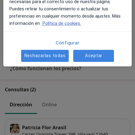
Servicios y precios
necesarias para el correcto uso de nuestra página.
Puedes retirar tu consentimiento o actualizar tus
Consulta online
preferencias en cualquier momento desde ajustes. Más
70 €
Detalles
información en
Política de cookies.
Informe pericial psicológico
Configurar
Desde 665 €
Detalles
Rechazarlas todas
Aceptar
¿Cómo funcionan los precios?
Consultas (2)
Dirección
Online
Patricia Flor Arasil
Carrer Cronista Traver 39B,
Vila-real
12540