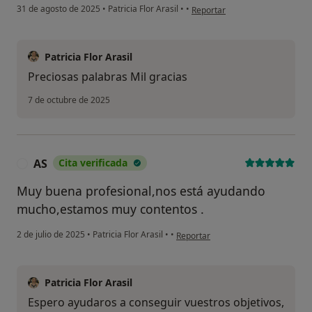
en opinión del usuario C. Solá
31 de agosto de 2025
•
Patricia Flor Arasil
•
•
Reportar
Patricia Flor Arasil
Preciosas palabras Mil gracias
7 de octubre de 2025
AS
Cita verificada
A
Muy buena profesional,nos está ayudando
mucho,estamos muy contentos .
en opinión del usuario AS
2 de julio de 2025
•
Patricia Flor Arasil
•
•
Reportar
Patricia Flor Arasil
Espero ayudaros a conseguir vuestros objetivos,