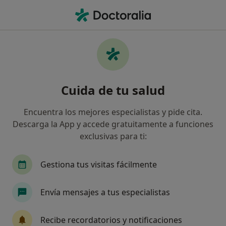
Men
Crisis De Pareja • Vila-real, Castellón
Filtros
• 1
Mapa
Especialistas en Crisis de pareja en Vila-real
Cuida de tu salud
Así organizamos los resultados
Encuentra los mejores especialistas y pide cita.
Descarga la App y accede gratuitamente a funciones
¿Qué especialidad estás buscando?
exclusivas para ti:
Psicólogo
Psicólogo infantil
Gestiona tus visitas fácilmente
Envía mensajes a tus especialistas
Recibe recordatorios y notificaciones