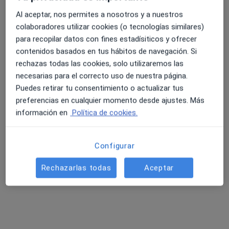
Al aceptar, nos permites a nosotros y a nuestros
colaboradores utilizar cookies (o tecnologías similares)
para recopilar datos con fines estadísiticos y ofrecer
contenidos basados en tus hábitos de navegación. Si
rechazas todas las cookies, solo utilizaremos las
Patricia Flor Arasil
necesarias para el correcto uso de nuestra página.
·
Ver más
Psicóloga
Puedes retirar tu consentimiento o actualizar tus
128 opiniones
preferencias en cualquier momento desde ajustes. Más
información en
Política de cookies.
Dirección
Online
Configurar
Carrer Cronista Traver 39B, Vila-real
•
Mapa
Patricia Flor Arasil
Rechazarlas todas
Aceptar
Informe pericial psicológico
desde 665 €
Este especialista no ofrece reserva de cita online en esta dirección.
Pedir una cita