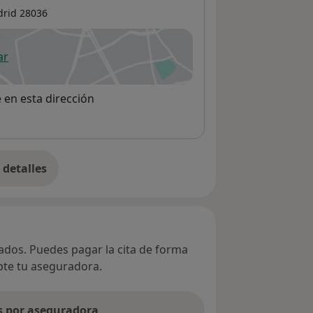
rid
28036
ar
 abre en una nueva pestaña
e en esta dirección
detalles
bre la dirección
vados. Puedes pagar la cita de forma
epte tu aseguradora.
as por aseguradora