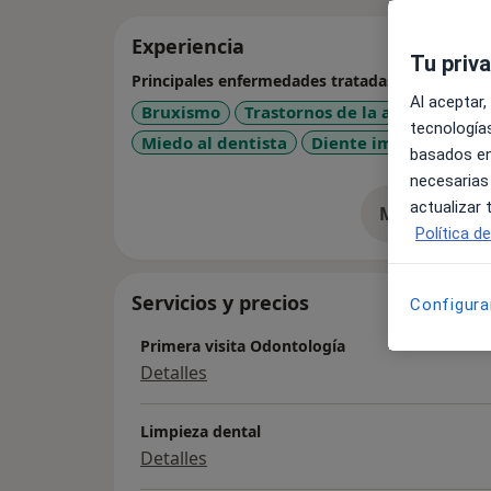
Experiencia
Tu priv
Principales enfermedades tratadas
Al aceptar,
Bruxismo
Trastornos de la articulació
tecnologías
Miedo al dentista
Diente impactado
basados en
necesarias
actualizar
Mostrar más 
so
Política d
Servicios y precios
Configura
Primera visita Odontología
Detalles
Limpieza dental
Detalles