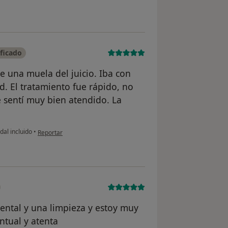
ficado
e una muela del juicio. Iba con
. El tratamiento fue rápido, no
sentí muy bien atendido. La
en opinión del usuario Alvaro Lopez
dal incluido
•
Reportar
ntal y una limpieza y estoy muy
ntual y atenta