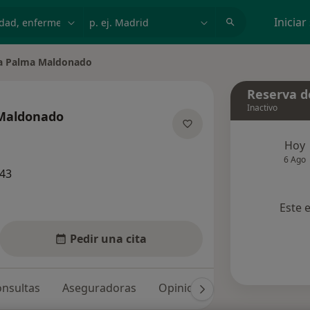
dad, enfermedad o nombre
p. ej. Madrid
Iniciar
ia Palma Maldonado
 ciudad
Reserva de
Inactivo
 Maldonado
las especializaciones
Hoy
6 Ago
243
Este 
Pedir una cita
nsultas
Aseguradoras
Opiniones (15)
Dudas sol