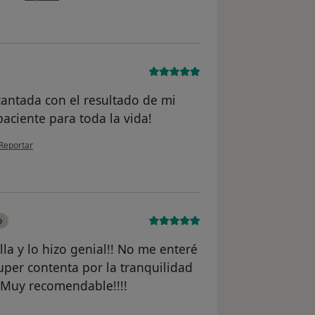
ncantada con el resultado de mi
aciente para toda la vida!
en opinión del usuario Marta
Reportar
o
lla y lo hizo genial!! No me enteré
uper contenta por la tranquilidad
 Muy recomendable!!!!
del usuario Cristina