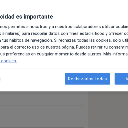
acidad es importante
 nos permites a nosotros y a nuestros colaboradores utilizar cooki
n temporomandibular
 similares) para recopilar datos con fines estadísiticos y ofrecer 
a11y_sr_more_diseases
Absceso dental
+16
 tus hábitos de navegación. Si rechazas todas las cookies, solo uti
 para el correcto uso de nuestra página. Puedes retirar tu consenti
 tus preferencias en cualquier momento desde ajustes. Más informa
detalles
bre la experiencia
e cookies.
Rechazarlas todas
A
r