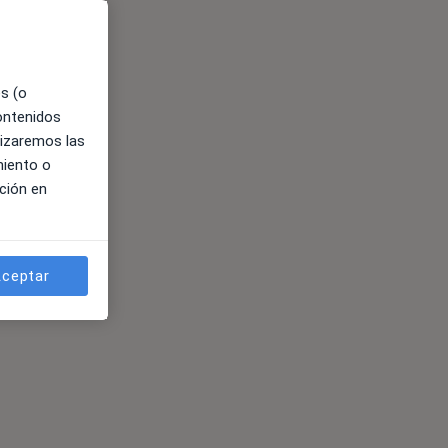
es (o
contenidos
lizaremos las
miento o
ción en
ceptar