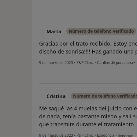
Marta
Número de teléfono verificado
M
Gracias por el trato recibido. Estoy e
diseño de sonrisa!!!! Has ganado una p
9 de marzo de 2023
•
P&P Clinic
•
Carillas de porcelana
•
Cristina
Número de teléfono verificad
C
Me saqué las 4 muelas del juicio con e
de nada, tenía bastante miedo y salí s
que transmite durante el tratamiento.
en opinión 
9 de marzo de 2023
•
P&P Clinic
•
Exodoncia
•
Reportar