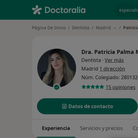
especiali
Página De Inicio
Dentista
Madrid
Patric
Cambiar de
Dra.
Patricia Palma
sobre 
Dentista
·
Ver más
Madrid
1 dirección
Núm. Colegiado: 28013
15 opiniones
Datos de contacto
Experiencia
Servicios y precios
Co