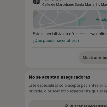
Calle de Marceliano Santa María 11,
Mad
Ampli
se
Disponibilidad
Este especialista no ofrece reserva onlin
¿Qué puedo hacer ahora?
Mostrar más 
so
No se aceptan aseguradoras
Este especialista solo acepta pacientes pri
privada, o buscar otro especialista que ac
Buscar especialist