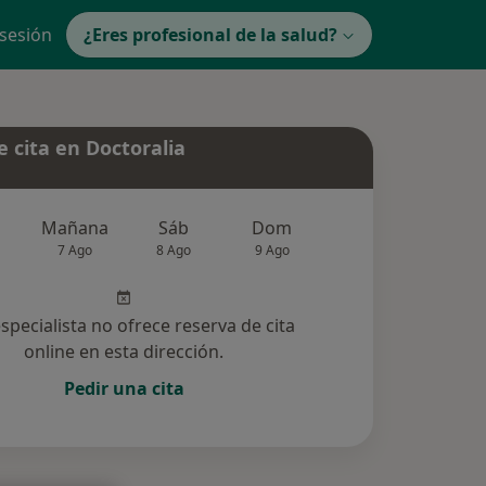
 sesión
¿Eres profesional de la salud?
 cita en Doctoralia
Mañana
Sáb
Dom
Lun
Mar
7 Ago
8 Ago
9 Ago
10 Ago
11 Ag
especialista no ofrece reserva de cita
online en esta dirección.
Pedir una cita
ucionadas (3)