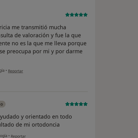
ricia me transmitió mucha
sulta de valoración y fue la que
mente no es la que me lleva porque
 se preocupa por mi y por darme
en opinión del usuario Maria
gía
•
Reportar
do
 ayudado y orientado en todo
ltado de mi ortodoncia
en opinión del usuario Paciente
logía
•
Reportar