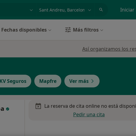
dad, enfermedad o nombre
p. ej. Madrid
Iniciar
Fechas disponibles
Más filtros
Así organizamos los re
KV Seguros
Mapfre
Ver más
La reserva de cita online no está dispon
pa
Pedir una cita