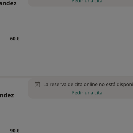
Pedir una cita
nandez
60 €
La reserva de cita online no está dispon
Pedir una cita
ández
90 €