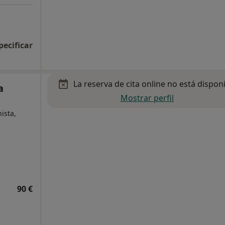
pecificar
La reserva de cita online no está dispon
a
Mostrar perfil
nista,
90 €