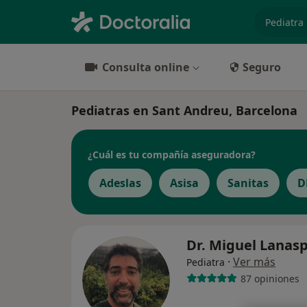
especiali
Consulta online
Seguro
Pediatras en Sant Andreu, Barcelona
¿Cuál es tu compañía aseguradora?
Adeslas
Asisa
Sanitas
D
Dr. Miguel Lanas
·
Ver más
Pediatra
87 opiniones