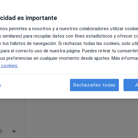
acidad es importante
 nos permites a nosotros y a nuestros colaboradores utilizar cooki
 similares) para recopilar datos con fines estadísiticos y ofrecer 
 tus hábitos de navegación. Si rechazas todas las cookies, solo uti
 para el correcto uso de nuestra página. Puedes retirar tu consenti
90 €
 tus preferencias en cualquier momento desde ajustes. Más informa
e cookies.
La reserva de cita online no está dispon
ad
Rechazarlas todas
A
r
Pedir una cita
3
Online