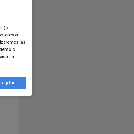
es (o
contenidos
lizaremos las
miento o
ción en
ible
ceptar