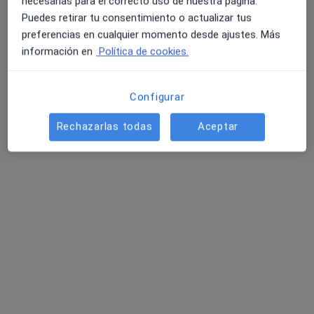
necesarias para el correcto uso de nuestra página.
Mostrar perfil
Puedes retirar tu consentimiento o actualizar tus
preferencias en cualquier momento desde ajustes. Más
información en
Política de cookies.
Configurar
Rechazarlas todas
Aceptar
Jorge Ordozgoiti Iturmendi
·
Ver más
Podólogo infantil, Fisioterapeuta, Podólogo
480 opiniones
Calle Fernández del Campo Kalea 27, Bilbao
•
Mapa
Avanti Bilbao
Este especialista no ofrece reserva de cita online en esta dirección.
Pedir una cita