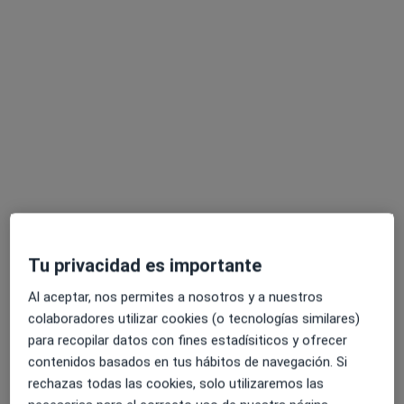
Clínica Podolex
Podólogo infantil, Podólogo
652 opiniones
Carrer de Carreras i Candi 44, local 1, Barcelona
•
Mapa
Clínica Podolex
Podología Pediátrica
30 €
Mostrar más servicios
Tu privacidad es importante
Ignacio Lobillo Martín
Alexandra Monroy
Nishma Gurung
Al aceptar, nos permites a nosotros y a nuestros
Podólogo infantil
Podólogo infantil
Podólogo infantil
colaboradores utilizar cookies (o tecnologías similares)
Ver todos los especialistas (5)
para recopilar datos con fines estadísiticos y ofrecer
contenidos basados en tus hábitos de navegación. Si
Ningún profesional de este centro tiene citas disponibles
rechazas todas las cookies, solo utilizaremos las