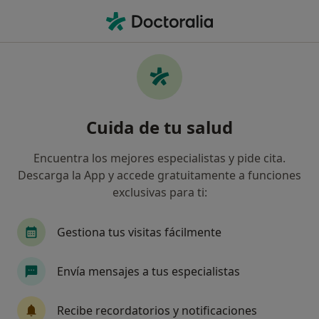
Men
Podólogo Infantil
Filtros
Seguro
Mapa
Podólogos Infantiles
Cuida de tu salud
Así organizamos los resultados
Encuentra los mejores especialistas y pide cita.
Descarga la App y accede gratuitamente a funciones
Elige la ciudad en la que buscas al especialista
exclusivas para ti:
Barcelona
Madrid
Málaga
Granada
Gestiona tus visitas fácilmente
Envía mensajes a tus especialistas
Recibe recordatorios y notificaciones