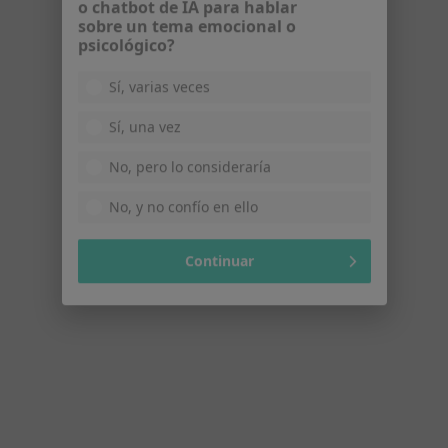
¿Alguna vez has usado una app
operación si tengo alergia a aspirina y
o chatbot de IA para hablar
Aine's?
sobre un tema emocional o
psicológico?
RESPUESTA DEL PROFESIONAL:
Sí, varias veces
Sí, una vez
En principio no debería tener ningún
problema. Son dos familias de
No, pero lo consideraría
fármacos diferentes. En cualquier caso
si no le ha estudiado el caso un
No, y no confío en ello
ALERGÓLOGO debería acudir a uno
para iniciar estudio
Continuar
Hay acaros que podemos verlos?
Hay acaros que podemos verlos?