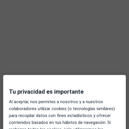
RESPUESTA DEL PROFESIONAL:
La alergia no da fiebre ( excepto en
caso poco habituales de alergia a
fármacos). Yo le recomendaría que lo
llevase al pediatra ya que varios
episodios de fiebre, habría que filiar
de donde le…
Tu privacidad es importante
Es lo mismo rinialer que rupafin? Me han dado en la farmacia
uno por otro.
Al aceptar, nos permites a nosotros y a nuestros
colaboradores utilizar cookies (o tecnologías similares)
Es lo mismo rinialer que rupafin?
para recopilar datos con fines estadísiticos y ofrecer
Me han dado en la farmacia uno por
contenidos basados en tus hábitos de navegación. Si
otro.