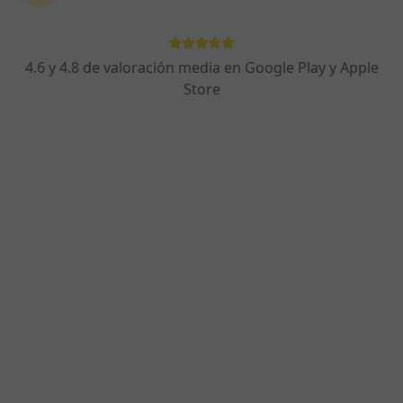
RESPUESTA DEL PROFESIONAL:
Buenos días, por regla general en el
4.6 y 4.8 de valoración media en Google Play y Apple
embarazo se debería evitar la
Store
administración de medicamentos
siempre que sea posible y valorando el
beneficio/riesgo de administrárselo. Si
además se trata…
Me acaban de decir que soy alergica a los aines, puedo tomar
cetirizina?
Me acaban de decir que soy alergica a
los aines, puedo tomar cetirizina?