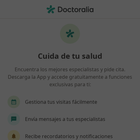
Men
¿Qué estás buscando?
Página De Inicio
Alergólogo
Alergólogo Palma De Mallorca
Daniel Pujadas Clar
Preguntas
Cuida de tu salud
Preguntas de pacientes
(19)
Encuentra los mejores especialistas y pide cita.
Descarga la App y accede gratuitamente a funciones
El tratamiento homeopatico de microinmunoterapia con 2L
exclusivas para ti:
PAPI de Labolife se puede realizar estando e
El tratamiento homeopatico de
Gestiona tus visitas fácilmente
microinmunoterapia con 2L PAPI de
Labolife se puede realizar estando
Envía mensajes a tus especialistas
embarazada?
Recibe recordatorios y notificaciones