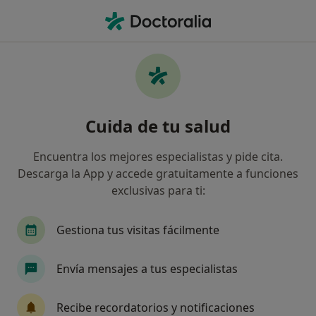
Men
Psicólogo • Esplugues de Llobregat, Barcelona
Filtros
Seguro:
Mugeju
M
Psicólogos de Mugeju en Esplugues de
Cuida de tu salud
Llobregat
Así organizamos los resultados
Encuentra los mejores especialistas y pide cita.
Descarga la App y accede gratuitamente a funciones
exclusivas para ti:
Gestiona tus visitas fácilmente
Envía mensajes a tus especialistas
Oriol Oromí Valls
Recibe recordatorios y notificaciones
·
Ver más
Psicólogo