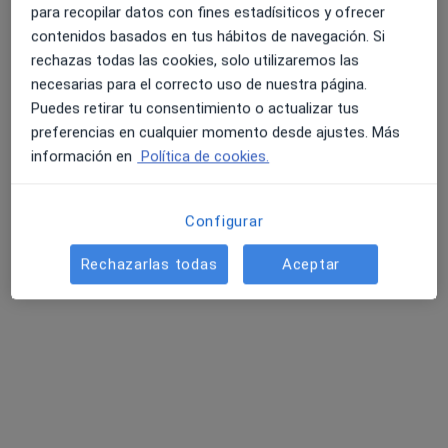
para recopilar datos con fines estadísiticos y ofrecer
contenidos basados en tus hábitos de navegación. Si
Inma Chacón Delgado
rechazas todas las cookies, solo utilizaremos las
·
Ver más
Psicólogo, Psicólogo infantil
necesarias para el correcto uso de nuestra página.
Puedes retirar tu consentimiento o actualizar tus
Avinguda Cornellà 82, Esplugues de Llobregat
•
Mapa
preferencias en cualquier momento desde ajustes. Más
Policlinica Guadalupe
información en
Política de cookies.
Acepta Mugeju
Primera visita Psicología
Configurar
Este especialista no ofrece reserva de cita online en esta dirección.
Rechazarlas todas
Aceptar
Pedir una cita
Consulta online disponible
Los especialistas de tu zona no están disponibles
para visitas en persona. Prueba la videoconsulta