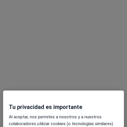
Policlinica Guadalupe
·
Ver más
Psicólogo, Acupuntor, Alergólogo
39 opiniones
Avinguda Cornellà 82, Esplugues de Llobregat
•
Mapa
Policlinica Guadalupe
Acepta Mugeju
Primera visita Psicología
Mostrar más servicios
Ningún profesional de este centro tiene citas disponibles
Mostrar perfil
Tu privacidad es importante
Al aceptar, nos permites a nosotros y a nuestros
colaboradores utilizar cookies (o tecnologías similares)