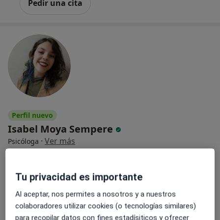
Pedir una cita
Perfil nuevo
Isabel Moya Sempere
·
Ver más
Psicóloga
2 opiniones
Tu privacidad es importante
Dirección
Online
Al aceptar, nos permites a nosotros y a nuestros
Calle Artesano Molero 3, Granada
•
Mapa
colaboradores utilizar cookies (o tecnologías similares)
Aldala Centro de Psicología
para recopilar datos con fines estadísiticos y ofrecer