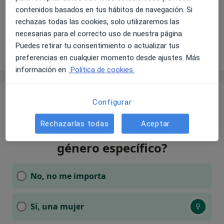
contenidos basados en tus hábitos de navegación. Si
Consulta de Psicología Sanitaria
60 €
rechazas todas las cookies, solo utilizaremos las
Este especialista no ofrece reserva de cita online en esta dirección.
necesarias para el correcto uso de nuestra página.
Puedes retirar tu consentimiento o actualizar tus
Pedir una cita
preferencias en cualquier momento desde ajustes. Más
información en
Política de cookies.
Configurar
¿Te gustaría que el
Rechazarlas todas
Aceptar
especialista fuera de un
género específico?
No, no me importa
Sí, una mujer