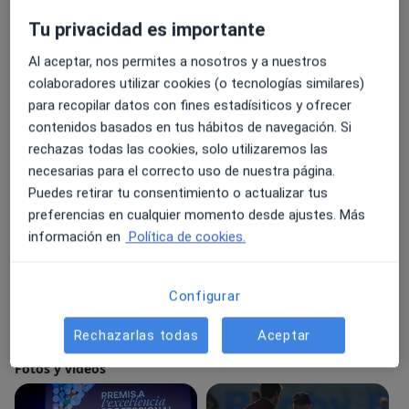
a11y_sr_treatment_approach
ver más
Tu privacidad es importante
Especialista en:
Al aceptar, nos permites a nosotros y a nuestros
Atención primaria
colaboradores utilizar cookies (o tecnologías similares)
Nutrición
para recopilar datos con fines estadísiticos y ofrecer
Principales enfermedades tratadas
contenidos basados en tus hábitos de navegación. Si
Obesidad
Nutrición inadecuada
rechazas todas las cookies, solo utilizaremos las
necesarias para el correcto uso de nuestra página.
Problemas nutricionales
Dolor cervical
Puedes retirar tu consentimiento o actualizar tus
Dolor crónico de columna
preferencias en cualquier momento desde ajustes. Más
información en
Política de cookies.
Pacientes que atiendo
Adultos (Solo en algunas direcciones)
Configurar
Tipos de consulta
Presencial
Ver direcciones (2)
Rechazarlas todas
Aceptar
Fotos y vídeos