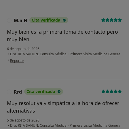
M.a H
Cita verificada
M
Muy bien es la primera toma de contacto pero
muy bien
6 de agosto de 2026
•
Dra. RITA SAHUN. Consulta Mèdica
•
Primera visita Medicina General
en opinión del usuario M.a H
•
Reportar
Rrd
Cita verificada
R
Muy resolutiva y simpática a la hora de ofrecer
alternativas
5 de agosto de 2026
•
Dra. RITA SAHUN. Consulta Mèdica
•
Primera visita Medicina General