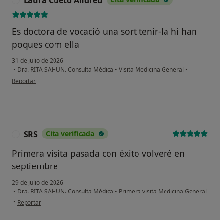
Laura Cueto Andreu
L
Es doctora de vocació una sort tenir-la hi han
poques com ella
31 de julio de 2026
•
Dra. RITA SAHUN. Consulta Mèdica
•
Visita Medicina General
•
en opinión del usuario Laura Cueto Andreu
Reportar
SRS
Cita verificada
S
Primera visita pasada con éxito volveré en
septiembre
29 de julio de 2026
•
Dra. RITA SAHUN. Consulta Mèdica
•
Primera visita Medicina General
en opinión del usuario SRS
•
Reportar