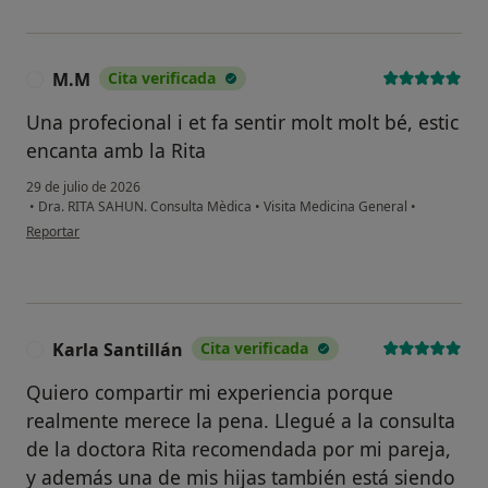
M.M
Cita verificada
M
Una profecional i et fa sentir molt molt bé, estic
encanta amb la Rita
29 de julio de 2026
•
Dra. RITA SAHUN. Consulta Mèdica
•
Visita Medicina General
•
en opinión del usuario M.M
Reportar
Karla Santillán
Cita verificada
K
Quiero compartir mi experiencia porque
realmente merece la pena. Llegué a la consulta
de la doctora Rita recomendada por mi pareja,
y además una de mis hijas también está siendo