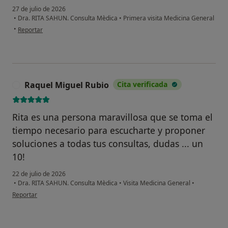
27 de julio de 2026
•
Dra. RITA SAHUN. Consulta Mèdica
•
Primera visita Medicina General
en opinión del usuario Karla Santillán
•
Reportar
Raquel Miguel Rubio
Cita verificada
R
Rita es una persona maravillosa que se toma el
tiempo necesario para escucharte y proponer
soluciones a todas tus consultas, dudas ... un
10!
22 de julio de 2026
•
Dra. RITA SAHUN. Consulta Mèdica
•
Visita Medicina General
•
en opinión del usuario Raquel Miguel Rubio
Reportar