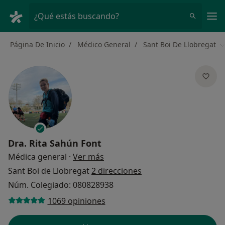
Men
¿Qué estás buscando?
Página De Inicio
Médico General
Sant Boi De Llobregat
C
Dra.
Rita Sahún Font
sobre las especializaciones
Médica general
·
Ver más
Sant Boi de Llobregat
2 direcciones
Núm. Colegiado: 080828938
1069 opiniones