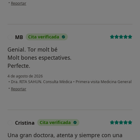
en opinión del usuario Rrd
•
Reportar
MB
Cita verificada
M
Genial. Tor molt bé
Molt bones espectatives.
Perfecte.
4 de agosto de 2026
•
Dra. RITA SAHUN. Consulta Mèdica
•
Primera visita Medicina General
en opinión del usuario MB
•
Reportar
Cristina
Cita verificada
C
Una gran doctora, atenta y siempre con una