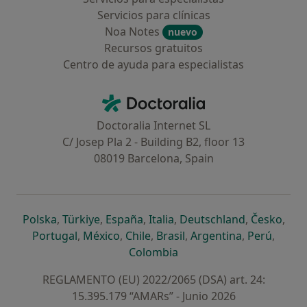
Servicios para clínicas
Noa Notes
nuevo
Recursos gratuitos
Centro de ayuda para especialistas
Contacto
Doctoralia - Página de inicio
Doctoralia Internet SL
C/ Josep Pla 2 - Building B2, floor 13
08019 Barcelona, Spain
se abre en una nueva pestaña
se abre en una nueva pestaña
se abre en una nueva pestaña
se abre en una nueva pes
se abre en 
se a
Polska
,
Türkiye
,
España
,
Italia
,
Deutschland
,
Česko
,
se abre en una nueva pestaña
se abre en una nueva pestaña
se abre en una nueva pestaña
se abre en una nueva p
se abre en 
se abr
Portugal
,
México
,
Chile
,
Brasil
,
Argentina
,
Perú
,
se abre en una nueva pe
Colombia
REGLAMENTO (EU) 2022/2065 (DSA) art. 24:
15.395.179 “AMARs” - Junio 2026