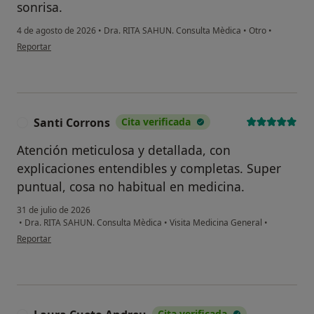
sonrisa.
4 de agosto de 2026
•
Dra. RITA SAHUN. Consulta Mèdica
•
Otro
•
en opinión del usuario Cristina
Reportar
Santi Corrons
Cita verificada
S
Atención meticulosa y detallada, con
explicaciones entendibles y completas. Super
puntual, cosa no habitual en medicina.
31 de julio de 2026
•
Dra. RITA SAHUN. Consulta Mèdica
•
Visita Medicina General
•
en opinión del usuario Santi Corrons
Reportar
Cita verificada