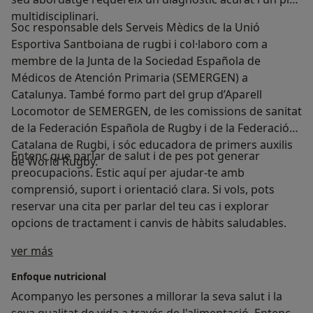
multidisciplinari.
Soc responsable dels Serveis Mèdics de la Unió
Esportiva Santboiana de rugbi i col·laboro com a
membre de la Junta de la Sociedad Española de
Médicos de Atención Primaria (SEMERGEN) a
Catalunya. També formo part del grup d’Aparell
Locomotor de SEMERGEN, de les comissions de sanitat
de la Federación Española de Rugby i de la Federació
Catalana de Rugbi, i sóc educadora de primers auxilis
Entenc que parlar de salut i de pes pot generar
de World Rugby.
preocupacions. Estic aquí per ajudar-te amb
comprensió, suport i orientació clara. Si vols, pots
reservar una cita per parlar del teu cas i explorar
opcions de tractament i canvis de hàbits saludables.
Sobre mí
ver más
Enfoque nutricional
Acompanyo les persones a millorar la seva salut i la