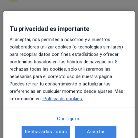
4.6 y 4.8 de valoración media en Google Play y Apple
Tu privacidad es importante
Dr. Enrique Fernández Prieto
Store
·
Ver más
Médico rehabilitador
Al aceptar, nos permites a nosotros y a nuestros
colaboradores utilizar cookies (o tecnologías similares)
Dirección
Online
para recopilar datos con fines estadísiticos y ofrecer
contenidos basados en tus hábitos de navegación. Si
rechazas todas las cookies, solo utilizaremos las
C. Monjas, 3, Huercal-Overa
•
Mapa
necesarias para el correcto uso de nuestra página.
Policlínica Levante
Puedes retirar tu consentimiento o actualizar tus
Acromioplastia por artroscopia
Precio sin especificar
preferencias en cualquier momento desde ajustes. Más
Este especialista no ofrece reserva de cita online en esta dirección.
información en
Política de cookies.
Pedir una cita
Configurar
Rechazarlas todas
Aceptar