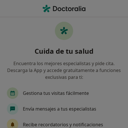
Men
Acromioplastia Por Artroscopia • Huercal-Overa, Almería
Filtros
• 1
Seguro
Mapa
Acromioplastia por artroscopia en Huercal-
Cuida de tu salud
Overa: clínicas y especialistas
Así organizamos los resultados
Encuentra los mejores especialistas y pide cita.
Descarga la App y accede gratuitamente a funciones
exclusivas para ti:
¿Qué especialidad estás buscando?
Médico rehabilitador
Alergólogo
Dermató
Gestiona tus visitas fácilmente
Envía mensajes a tus especialistas
Recibe recordatorios y notificaciones