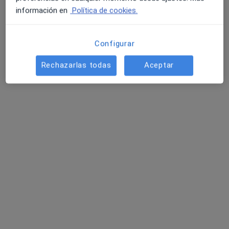
información en
Política de cookies.
Configurar
Rechazarlas todas
Aceptar
Dra. Adela Repeto Rodríguez
·
Ver más
Pediatra
6 opiniones
Avda. Ramón y Cajal (Edificio Beroe), Fuengirola
•
Mapa
Vithas Xanit Fuengirola
Alimentación del Recién nacido
Precio sin especificar
Este especialista no ofrece reserva de cita online en esta dirección.
Pedir una cita