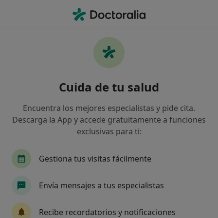
Men
Alimentación Del Recién Nacido • Marbella, Málaga
Filtros
• 1
Seguro
Mapa
Alimentación del Recién nacido en
Cuida de tu salud
Marbella: clínicas y especialistas
Así organizamos los resultados
Encuentra los mejores especialistas y pide cita.
Descarga la App y accede gratuitamente a funciones
exclusivas para ti:
¿Qué especialidad estás buscando?
Pediatra
Alergólogo
Analista clínico
Gestiona tus visitas fácilmente
Envía mensajes a tus especialistas
Recibe recordatorios y notificaciones