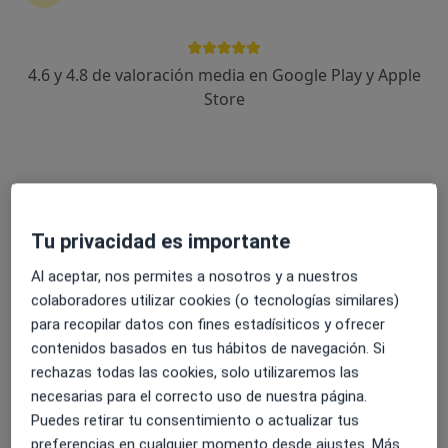
4.6 y 4.8 de valoración media en Google Play y Apple
Dra. Mª Aurora Mesas Arostegui
Store
·
Ver más
Pediatra
56 opiniones
Dirección
Online
Tu privacidad es importante
Av. Severo Ochoa, 22, Marbella
•
Mapa
Al aceptar, nos permites a nosotros y a nuestros
Hospital Quirón Marbella
colaboradores utilizar cookies (o tecnologías similares)
Alimentación del Recién nacido
desde 40 €
para recopilar datos con fines estadísiticos y ofrecer
Este especialista no ofrece reserva de cita online en esta dirección.
contenidos basados en tus hábitos de navegación. Si
rechazas todas las cookies, solo utilizaremos las
Pedir una cita
necesarias para el correcto uso de nuestra página.
Puedes retirar tu consentimiento o actualizar tus
preferencias en cualquier momento desde ajustes. Más