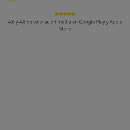
4.6 y 4.8 de valoración media en Google Play y Apple
Claudia Lorenzo Cruz
Store
·
Ver más
Dietista nutricionista
13 opiniones
Dirección
Online
Avenida de Ramón y Cajal 9, Sevilla
•
Mapa
Clinica Avalon Salud
Asesoramiento dietético
60 €
Este servicio no está disponible.
Otros servicios