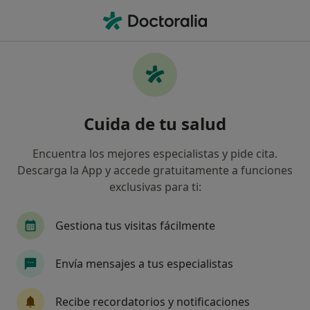
Men
Asesoramiento Dietético • Montequinto, Sevilla
Filtros
• 1
Mapa
Asesoramiento dietético en Montequinto:
Cuida de tu salud
clínicas y especialistas
Así organizamos los resultados
Encuentra los mejores especialistas y pide cita.
Descarga la App y accede gratuitamente a funciones
exclusivas para ti:
¿Qué especialidad estás buscando?
Dietista Nutricionista
Enfermero
Fisiote
Gestiona tus visitas fácilmente
Envía mensajes a tus especialistas
Recibe recordatorios y notificaciones