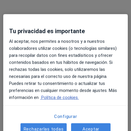
Contioso
Paez
Duran
Ver todos los especialistas (9)
Ningún profesional de este centro tiene citas disponibles
Tu privacidad es importante
Mostrar perfil
Al aceptar, nos permites a nosotros y a nuestros
colaboradores utilizar cookies (o tecnologías similares)
para recopilar datos con fines estadísiticos y ofrecer
contenidos basados en tus hábitos de navegación. Si
rechazas todas las cookies, solo utilizaremos las
necesarias para el correcto uso de nuestra página.
Puedes retirar tu consentimiento o actualizar tus
preferencias en cualquier momento desde ajustes. Más
información en
Política de cookies.
Antonio de Miguel Albarreal
·
Ver más
Dietista nutricionista
Configurar
45 opiniones
Rechazarlas todas
Aceptar