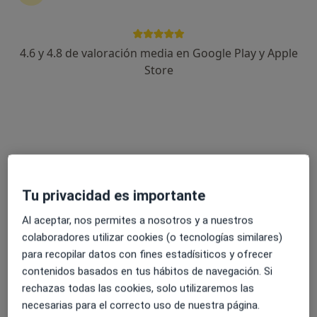
4.6 y 4.8 de valoración media en Google Play y Apple
Carlos Gutierrez Heredia
Store
·
Ver más
Podólogo
4 opiniones
Paseo de la Estación 9, 1ºB, Jaén
•
Mapa
La Estrella Centro de Especialidades Médicas
Baropodometría electrónica
Precio sin especificar
Este especialista no ofrece reserva de cita online en esta dirección.
Tu privacidad es importante
Al aceptar, nos permites a nosotros y a nuestros
Pedir una cita
colaboradores utilizar cookies (o tecnologías similares)
para recopilar datos con fines estadísiticos y ofrecer
contenidos basados en tus hábitos de navegación. Si
rechazas todas las cookies, solo utilizaremos las
necesarias para el correcto uso de nuestra página.