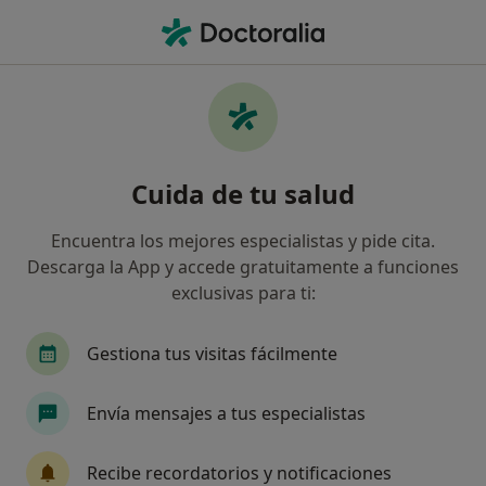
Men
Baropodometría Electrónica • Jaén, Jaén
Filtros
• 1
Seguro
Mapa
Baropodometría electrónica en Jaén:
Cuida de tu salud
clínicas y especialistas
Así organizamos los resultados
Encuentra los mejores especialistas y pide cita.
Descarga la App y accede gratuitamente a funciones
exclusivas para ti:
¿Qué especialidad estás buscando?
Podólogo
Traumatólogo
Alergólogo
Gestiona tus visitas fácilmente
Envía mensajes a tus especialistas
Recibe recordatorios y notificaciones