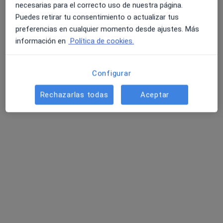
necesarias para el correcto uso de nuestra página.
Puedes retirar tu consentimiento o actualizar tus
preferencias en cualquier momento desde ajustes. Más
información en
Política de cookies.
Configurar
Rechazarlas todas
Aceptar
Dr. Antonio Raad López
Médico general
81 opiniones
Av. Mare de Déu de la Salut, 78, Barcelona
•
Mapa
Diagnòstic Prenatal Barcelona
Biopsia de cuello uterino
Precio sin especificar
Este especialista no ofrece reserva de cita online en esta dirección.
Pedir una cita