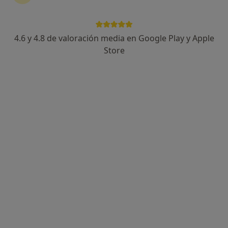
4.6 y 4.8 de valoración media en Google Play y Apple
Dr. Guillermo Ripoll Humet
Store
·
Ver más
Ginecólogo
133 opiniones
Cl. Madrazo, 24-28, entresuelo 1a, Barcelona
•
Mapa
Clínica Ripoll
Biopsia de cuello uterino
Precio sin especificar
Este especialista no ofrece reserva de cita online en esta dirección.
Pedir una cita