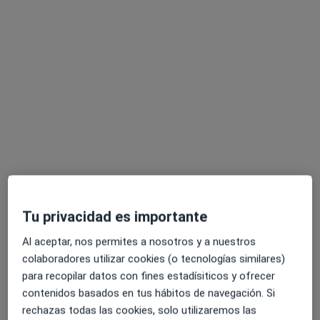
Dra. Marta Gimenez Campos
·
Ver más
Ginecóloga
276 opiniones
Dirección 1
Dirección 2
Online
Tu privacidad es importante
Clínica Corachán, Plaça d'Eguilaz, 14, Barcelona
•
Mapa
Al aceptar, nos permites a nosotros y a nuestros
Instituto Dra. Gómez Roig
colaboradores utilizar cookies (o tecnologías similares)
Biopsia de cuello uterino
190 €
para recopilar datos con fines estadísiticos y ofrecer
Este especialista no ofrece reserva de cita online en esta dirección.
contenidos basados en tus hábitos de navegación. Si
rechazas todas las cookies, solo utilizaremos las
Pedir una cita