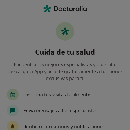
Men
Biopsia De Cuello Uterino • Barcelona, Barcelona
Filtros
• 1
Seguro
Mapa
Biopsia de cuello uterino en Barcelona:
Cuida de tu salud
clínicas y especialistas
Así organizamos los resultados
Encuentra los mejores especialistas y pide cita.
Descarga la App y accede gratuitamente a funciones
exclusivas para ti:
¿Qué especialidad estás buscando?
Ginecólogo
Médico general
Dermatólogo
Gestiona tus visitas fácilmente
Envía mensajes a tus especialistas
Recibe recordatorios y notificaciones