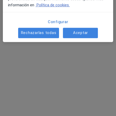
información en
Política de cookies.
Este especialista no ofrece reserva de cita online en esta dirección.
Pedir una cita
Configurar
Rechazarlas todas
Aceptar
Dr. Edgardo Jose Alonzo Delgado
·
Ver más
Médico general
74 opiniones
Dirección
Online