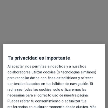
Dra. Nidya Villamizar
Tu privacidad es importante
·
Ver más
Ginecóloga
Al aceptar, nos permites a nosotros y a nuestros
539 opiniones
colaboradores utilizar cookies (o tecnologías similares)
para recopilar datos con fines estadísiticos y ofrecer
Dirección
Online
contenidos basados en tus hábitos de navegación. Si
rechazas todas las cookies, solo utilizaremos las
Clínica Corachán, Plaza Manuel Corachán, 4 (desp.220-221)., Barcelona
•
Mapa
necesarias para el correcto uso de nuestra página.
Instituto Dra. Gómez Roig
Puedes retirar tu consentimiento o actualizar tus
Ecografía ginecológica
100 €
preferencias en cualquier momento desde ajustes. Más