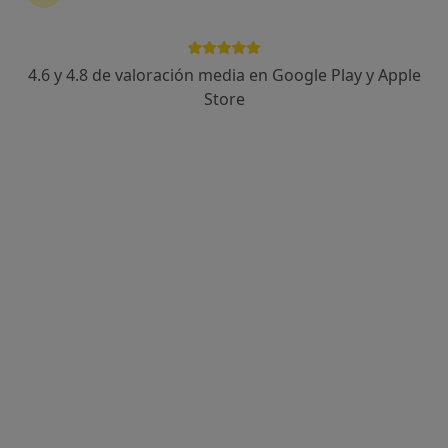
4.6 y 4.8 de valoración media en Google Play y Apple
Dr. Guillermo Ripoll Humet
Store
·
Ver más
Ginecólogo
133 opiniones
Cl. Madrazo, 24-28, entresuelo 1a, Barcelona
•
Mapa
Clínica Ripoll
Ecografía ginecológica
Precio sin especificar
Este especialista no ofrece reserva de cita online en esta dirección.
Pedir una cita