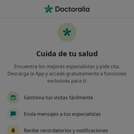
Men
Ecografía Ginecológica • Barcelona, Barcelona
Filtros
• 1
Seguro
Mapa
Ecografía ginecológica en Barcelona:
Cuida de tu salud
clínicas y especialistas
Así organizamos los resultados
Encuentra los mejores especialistas y pide cita.
Descarga la App y accede gratuitamente a funciones
exclusivas para ti:
¿Qué tipo de visita quieres reservar?
Ecografía ginecológica
Gestiona tus visitas fácilmente
Envía mensajes a tus especialistas
Recibe recordatorios y notificaciones