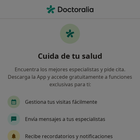
Men
Coaching Nutricional • Pontevedra, Pontevedra
Filtros
• 1
Mapa
Coaching nutricional en Pontevedra:
Cuida de tu salud
clínicas y especialistas
Así organizamos los resultados
Encuentra los mejores especialistas y pide cita.
Descarga la App y accede gratuitamente a funciones
exclusivas para ti:
¿Qué especialidad estás buscando?
Dietista Nutricionista
Terapeuta complementa
Gestiona tus visitas fácilmente
Envía mensajes a tus especialistas
Recibe recordatorios y notificaciones