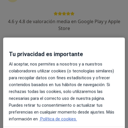
4.6 y 4.8 de valoración media en Google Play y Apple
Amil López Viéitez
Store
·
Ver más
Dietista nutricionista
284 opiniones
Tu privacidad es importante
Dirección
Online 1
Online 2
Al aceptar, nos permites a nosotros y a nuestros
colaboradores utilizar cookies (o tecnologías similares)
Rúa Augusto González Besada 15 Entresuelo, Pontevedra
•
Mapa
para recopilar datos con fines estadísiticos y ofrecer
Dieta Coherente Pontevedra
contenidos basados en tus hábitos de navegación. Si
Coaching nutricional
85 €
rechazas todas las cookies, solo utilizaremos las
Este servicio no está disponible.
necesarias para el correcto uso de nuestra página.
Puedes retirar tu consentimiento o actualizar tus
Otros servicios
preferencias en cualquier momento desde ajustes. Más
información en
Política de cookies.