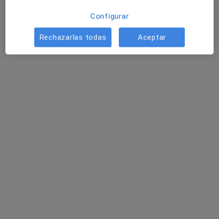
Configurar
Rechazarlas todas
Aceptar
Eva Fazanes Heredia
·
Ver más
Terapeuta complementaria
56 opiniones
Dirección
Online
Rúa Peregrina 25, Pontevedra
•
Mapa
Agora Salud
Coaching nutricional
35 €
Este servicio no está disponible.
Otros servicios