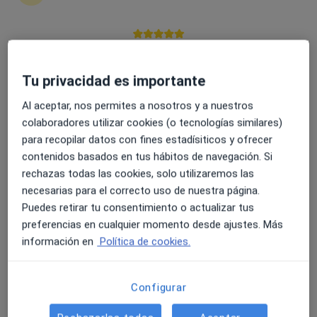
4.6 y 4.8 de valoración media en Google Play y Apple
Dra. Miriam Linares
Store
Tu privacidad es importante
·
Ver más
Angiólogo y cirujano vascular
49 opiniones
Al aceptar, nos permites a nosotros y a nuestros
colaboradores utilizar cookies (o tecnologías similares)
Av. de José Manuel Palacio Álvarez 10, Gijón
•
Mapa
para recopilar datos con fines estadísiticos y ofrecer
Clínicas Cardialis
contenidos basados en tus hábitos de navegación. Si
Consulta de Angiología y Eco Doppler
200 €
rechazas todas las cookies, solo utilizaremos las
Este especialista no ofrece reserva de cita online en esta dirección.
necesarias para el correcto uso de nuestra página.
Puedes retirar tu consentimiento o actualizar tus
Pedir una cita
preferencias en cualquier momento desde ajustes. Más
información en
Política de cookies.
Configurar