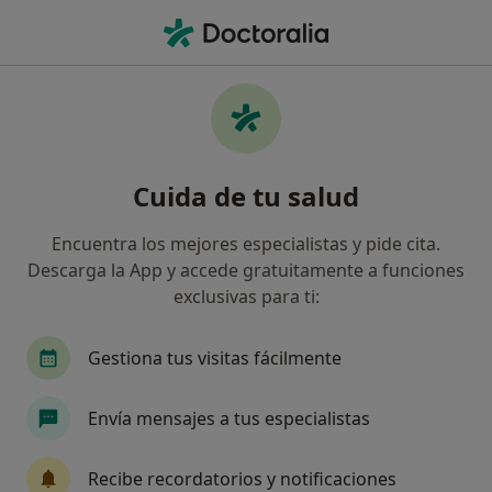
Men
Consulta De Angiología Y Eco Doppler • Gijón, Asturias
Filtros
• 1
Seguro
Mapa
Consulta de Angiología y Eco Doppler en
Cuida de tu salud
Gijón: clínicas y especialistas
Así organizamos los resultados
Encuentra los mejores especialistas y pide cita.
Descarga la App y accede gratuitamente a funciones
exclusivas para ti:
¿Qué especialidad estás buscando?
Angiólogo y cirujano vascular
Cardiólogo
Gestiona tus visitas fácilmente
Envía mensajes a tus especialistas
Recibe recordatorios y notificaciones