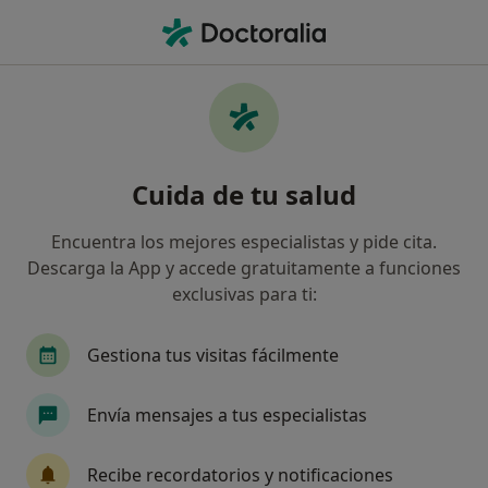
Men
¿Qué estás buscando?
Página De Inicio
Servicios
Consulta Preferente
Consulta preferente -
Cuida de tu salud
Información, expertos y
preguntas frecuentes
Encuentra los mejores especialistas y pide cita.
Descarga la App y accede gratuitamente a funciones
exclusivas para ti:
Gestiona tus visitas fácilmente
Información
Envía mensajes a tus especialistas
Expertos en consulta preferente
Recibe recordatorios y notificaciones