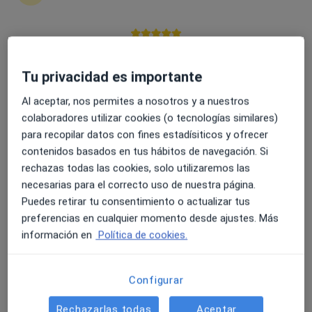
Marina García Martín
4.6 y 4.8 de valoración media en Google Play y Apple
Psicólogo
Store
Mairena del Aljarafe
Tu privacidad es importante
Reservar cita
Al aceptar, nos permites a nosotros y a nuestros
colaboradores utilizar cookies (o tecnologías similares)
Sara del Pie
para recopilar datos con fines estadísiticos y ofrecer
contenidos basados en tus hábitos de navegación. Si
Psicólogo
rechazas todas las cookies, solo utilizaremos las
Madrid
necesarias para el correcto uso de nuestra página.
Reservar cita
Puedes retirar tu consentimiento o actualizar tus
preferencias en cualquier momento desde ajustes. Más
Sonia Redondo
información en
Política de cookies.
Psicólogo
Valencia
Configurar
Reservar cita
Rechazarlas todas
Aceptar