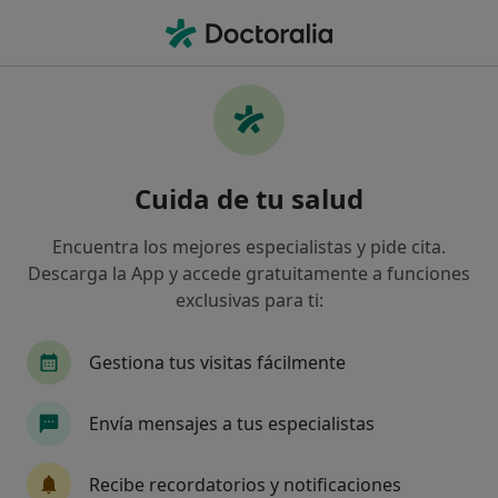
Men
Diagnóstico Y Tratamiento De Los Trastornos Depresivos • Pamplona, Navarra
Filtros
• 1
Mapa
Diagnóstico y tratamiento de los trastornos
Cuida de tu salud
depresivos en Pamplona: clínicas y
especialistas
Encuentra los mejores especialistas y pide cita.
Así organizamos los resultados
Descarga la App y accede gratuitamente a funciones
exclusivas para ti:
¿Qué especialidad estás buscando?
Gestiona tus visitas fácilmente
Psicólogo
Psicólogo infantil
Envía mensajes a tus especialistas
Recibe recordatorios y notificaciones