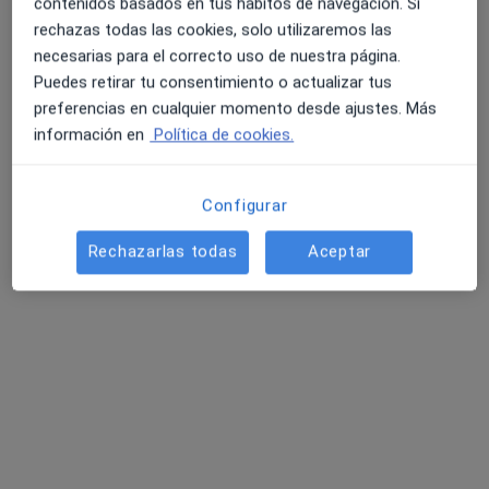
contenidos basados en tus hábitos de navegación. Si
rechazas todas las cookies, solo utilizaremos las
necesarias para el correcto uso de nuestra página.
Puedes retirar tu consentimiento o actualizar tus
preferencias en cualquier momento desde ajustes. Más
información en
Política de cookies.
Mónica Pérez Arias
Configurar
·
Ver más
Psicóloga, Psicóloga infantil
Rechazarlas todas
Aceptar
81 opiniones
Dirección
Online
Calle San Juan Bosco 13, Pamplona
•
Mapa
Centro Psicológico MPA: Mónica Pérez Arias
Diagnóstico y tratamiento de los trastornos depresivos
desde 80 €
Este especialista no ofrece reserva de cita online en esta dirección.