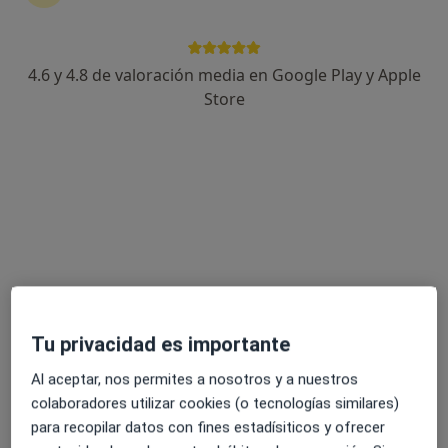
4.6 y 4.8 de valoración media en Google Play y Apple
Store
Cristina Gonzalvo Jaso
·
Ver más
Psicóloga, Psicóloga infantil
37 opiniones
Dirección
Online
Calle de Sangüesa 4, 3ºB, Pamplona
•
Mapa
Cristina Gonzalvo. Centro de Psicologia
Diagnóstico y tratamiento de los trastornos depresivos
70 €
Tu privacidad es importante
Este especialista no ofrece reserva de cita online en esta dirección.
Al aceptar, nos permites a nosotros y a nuestros
colaboradores utilizar cookies (o tecnologías similares)
Pedir una cita
para recopilar datos con fines estadísiticos y ofrecer