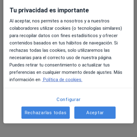
Tu privacidad es importante
Al aceptar, nos permites a nosotros y a nuestros
4.6 y 4.8 de valoración media en Google Play y Apple
colaboradores utilizar cookies (o tecnologías similares)
Naya Ibañez de Leon
Store
para recopilar datos con fines estadísiticos y ofrecer
·
Ver más
Dietista nutricionista
contenidos basados en tus hábitos de navegación. Si
237 opiniones
rechazas todas las cookies, solo utilizaremos las
necesarias para el correcto uso de nuestra página.
Dirección
Online
Puedes retirar tu consentimiento o actualizar tus
preferencias en cualquier momento desde ajustes. Más
C/Guatiza 4 - 1ºB, Vecindario
•
Mapa
información en
Política de cookies.
Vitamina Consultoría Nutricional
Dietoterapia
55 €
Configurar
Este especialista no ofrece reserva de cita online en esta dirección.
Rechazarlas todas
Aceptar
Pedir una cita