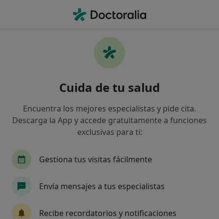
Men
Ecoendoscopia • Sevilla, Sevilla
Filtros
• 1
Seguro
Mapa
Ecoendoscopia en Sevilla: clínicas y
Cuida de tu salud
especialistas
Así organizamos los resultados
Encuentra los mejores especialistas y pide cita.
Descarga la App y accede gratuitamente a funciones
exclusivas para ti:
¿Cuál es tu compañía aseguradora?
Adeslas
Asisa
Sanitas
DKV Seguros
Gestiona tus visitas fácilmente
Envía mensajes a tus especialistas
Recibe recordatorios y notificaciones