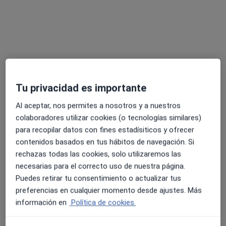
Tu privacidad es importante
Opción de pago online
Al aceptar, nos permites a nosotros y a nuestros
Dr. Diego Sánchez Muñoz
colaboradores utilizar cookies (o tecnologías similares)
·
Ver más
Digestólogo
para recopilar datos con fines estadísiticos y ofrecer
190 opiniones
contenidos basados en tus hábitos de navegación. Si
C. Virgen de Begoña 12, Sevilla
•
Mapa
rechazas todas las cookies, solo utilizaremos las
INSTITUTO DIGESTIVO - IDI
necesarias para el correcto uso de nuestra página.
Puedes retirar tu consentimiento o actualizar tus
Ecoendoscopia
Precio sin especificar
preferencias en cualquier momento desde ajustes. Más
Este servicio no está disponible.
información en
Política de cookies.
Otros servicios