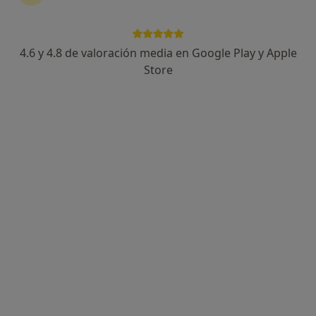
4.6 y 4.8 de valoración media en Google Play y Apple
Store
Opción de pago online
Dr. Antonio Cruz Medina
Neumólogo
49 opiniones
Dirección
Online
C/ LUIS MONTOTO 100, Sevilla
•
Mapa
Clinica Santa Isabel
Ecoendoscopia
Servicio gratuito
Este servicio no está disponible.
Otros servicios