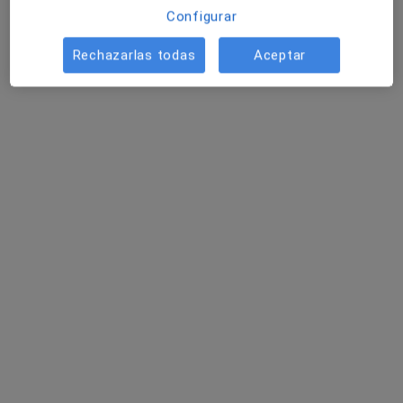
Configurar
Rechazarlas todas
Aceptar
Dr. Adalberto Rincón Gatica
·
Ver más
Digestólogo
43 opiniones
Experto en endoscopia y área biliopancreática
Diagnóstico rápido, preciso y personalizado
Consulta y Ecografía en la primera consulta.
Dirección
Online