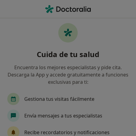
Men
Espirometría Forzada • Sevilla, Sevilla
Filtros
• 1
Seguro
Mapa
Espirometría forzada en Sevilla: clínicas y
Cuida de tu salud
especialistas
Así organizamos los resultados
Encuentra los mejores especialistas y pide cita.
Descarga la App y accede gratuitamente a funciones
exclusivas para ti:
¿Qué tipo de visita quieres reservar?
Espirometría forzada
Espirometría (prueba de 
Gestiona tus visitas fácilmente
Envía mensajes a tus especialistas
Recibe recordatorios y notificaciones