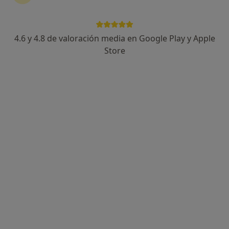
4.6 y 4.8 de valoración media en Google Play y Apple
Store
Opción de pago online
Dr. Luis Felipe Valenzuela García
·
Ver más
Cardiólogo, Médico general
91 opiniones
Dirección 1
Dirección 2
Online
Avda. de Jerez, 59 - Hospital Viamed Santa Ángela de la Cruz, Sevilla
•
Mapa
Hospital Viamed Santa Ángela de la Cruz
Ergoespirometría
Precio sin especificar
Este especialista no ofrece reserva de cita online en esta dirección.
Pedir una cita