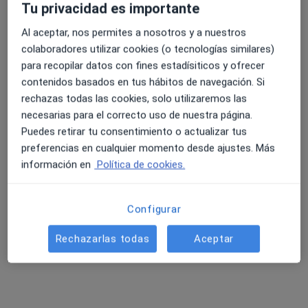
Tu privacidad es importante
Pedir una cita
Al aceptar, nos permites a nosotros y a nuestros
colaboradores utilizar cookies (o tecnologías similares)
para recopilar datos con fines estadísiticos y ofrecer
contenidos basados en tus hábitos de navegación. Si
rechazas todas las cookies, solo utilizaremos las
necesarias para el correcto uso de nuestra página.
Puedes retirar tu consentimiento o actualizar tus
preferencias en cualquier momento desde ajustes. Más
información en
Política de cookies.
Dr. Jesús Vázquez Domínguez
·
Ver más
Neumólogo
Configurar
20 opiniones
Rechazarlas todas
Aceptar
Dirección 1
Dirección 2
Online
Av. de Ramón y Cajal 31-35, Sevilla
•
Mapa
HLA Centro Médico-Quirúrgico Ramón y Cajal