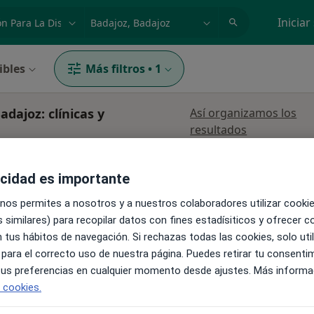
dad, enfermedad o nombre
p. ej. Madrid
Iniciar
ibles
Más filtros
•
1
adajoz: clínicas y
Así organizamos los
resultados
acidad es importante
 nos permites a nosotros y a nuestros colaboradores utilizar cooki
 similares) para recopilar datos con fines estadísiticos y ofrecer 
 tus hábitos de navegación. Si rechazas todas las cookies, solo uti
 para el correcto uso de nuestra página. Puedes retirar tu consenti
Hoy
Mañana
Lun
 tus preferencias en cualquier momento desde ajustes. Más informa
8 ago.
9 ago.
10 ago.
·
Ver
il
e cookies.