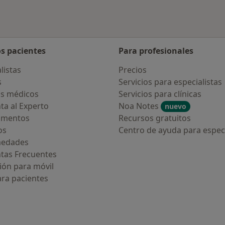
os pacientes
Para profesionales
listas
Precios
s
Servicios para especialistas
s médicos
Servicios para clínicas
ta al Experto
Noa Notes
nuevo
amentos
Recursos gratuitos
os
Centro de ayuda para especi
medades
tas Frecuentes
ión para móvil
ara pacientes