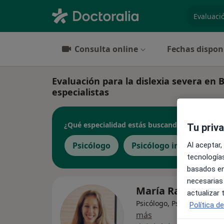
especiali
Consulta online
Fechas dispon
Evaluación para la dislexia severa en B
especialistas
¿Qué especialidad estás buscando?
Tu priv
Psicólogo
Psicólogo infantil
Al aceptar,
tecnologías
basados en
necesarias
María Rastrojo
actualizar
Psicólogo, Psicólogo infant
Política d
más