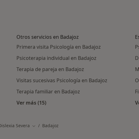
Otros servicios en Badajoz
E
Primera visita Psicología en Badajoz
P
Psicoterapia individual en Badajoz
D
Terapia de pareja en Badajoz
M
Visitas sucesivas Psicología en Badajoz
O
Terapia familiar en Badajoz
F
Ver más (15)
V
as en Badajoz
Más en esta categoría: Otros servicios en B
Dislexia Severa
Badajoz
Cambiar de ciudad