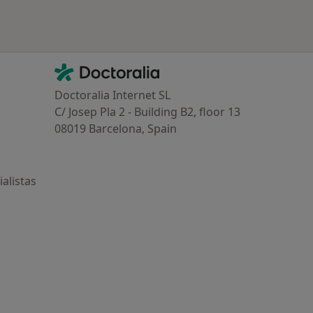
Contacto
Doctoralia - Página de inicio
Doctoralia Internet SL
C/ Josep Pla 2 - Building B2, floor 13
08019 Barcelona, Spain
alistas