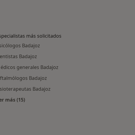
specialistas más solicitados
sicólogos Badajoz
entistas Badajoz
édicos generales Badajoz
ftalmólogos Badajoz
isioterapeutas Badajoz
er más (15)
adajoz
Más en esta categoría: Especialistas más solicitados