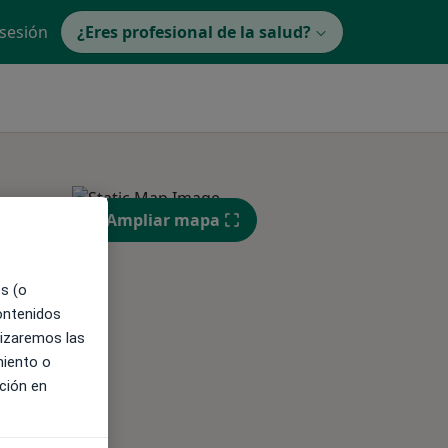
 sesión
¿Eres profesional de la salud?
Ampliar mapa
es (o
contenidos
lizaremos las
miento o
ción en