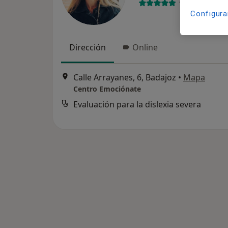
125 opiniones
Configura
Dirección
Online
Calle Arrayanes, 6, Badajoz
•
Mapa
Centro Emociónate
Evaluación para la dislexia severa