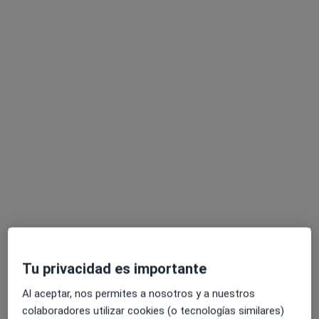
Now Rehab Clinic
Fisioterapeuta
428 opiniones
Av. Condomina 40. Local 18, Alicante
•
Mapa
Now Rehab Clinic
Exploración y diagnóstico de ATM
Precio sin especificar
Mostrar más servicios
Tu privacidad es importante
Al aceptar, nos permites a nosotros y a nuestros
Francisco Yañez
Laura Yañez Febrero
colaboradores utilizar cookies (o tecnologías similares)