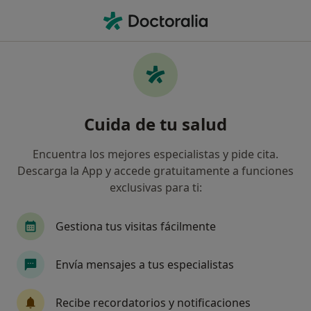
Men
Exploración Y Diagnóstico De Atm • Alicante, Alicante
Filtros
• 1
Mapa
Exploración y diagnóstico de ATM en
Cuida de tu salud
Alicante: clínicas y especialistas
Así organizamos los resultados
Encuentra los mejores especialistas y pide cita.
Descarga la App y accede gratuitamente a funciones
exclusivas para ti:
¿Qué especialidad estás buscando?
Fisioterapeuta
Dentista
Cirujano oral y m
Gestiona tus visitas fácilmente
Envía mensajes a tus especialistas
Recibe recordatorios y notificaciones