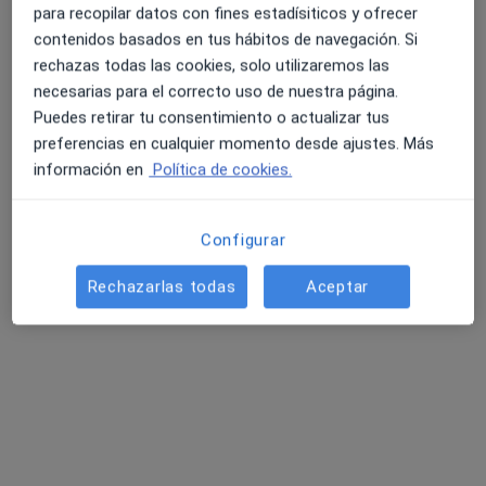
Febrero
para recopilar datos con fines estadísiticos y ofrecer
contenidos basados en tus hábitos de navegación. Si
Ningún profesional de este centro tiene citas disponibles
rechazas todas las cookies, solo utilizaremos las
necesarias para el correcto uso de nuestra página.
Mostrar perfil
Puedes retirar tu consentimiento o actualizar tus
preferencias en cualquier momento desde ajustes. Más
información en
Política de cookies.
Configurar
Rechazarlas todas
Aceptar
Dra. Eva Saro Piaya
·
Ver más
Dentista
23 opiniones
Plaza del Alcalde Agatángelo Soler 4, Alicante
•
Mapa
Estudio Dental Smile