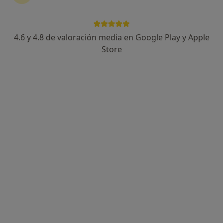
4.6 y 4.8 de valoración media en Google Play y Apple
Store
Perfil nuevo
Juan Antonio Brotons Sánchez
·
Ver más
Fisioterapeuta
12 opiniones
Dirección 1
Dirección 2
Avenida Músico Maestro Antonio Climent 2, San Juan de Alicante
•
Mapa
Clínica Levante
Exploración y diagnóstico de ATM
45 €
Este especialista no ofrece reserva de cita online en esta dirección.
Pedir una cita