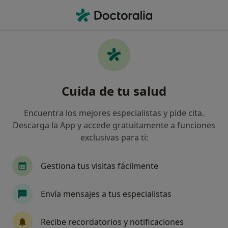
Men
Holter En Presión Arterial • Salamanca, Salamanca
Filtros
• 1
Seguro
Mapa
Holter en presión arterial en Salamanca:
Cuida de tu salud
clínicas y especialistas
Así organizamos los resultados
Encuentra los mejores especialistas y pide cita.
Descarga la App y accede gratuitamente a funciones
exclusivas para ti:
¿Cuál es tu compañía aseguradora?
Adeslas
Asisa
Sanitas
DKV Seguros
Gestiona tus visitas fácilmente
Envía mensajes a tus especialistas
Recibe recordatorios y notificaciones