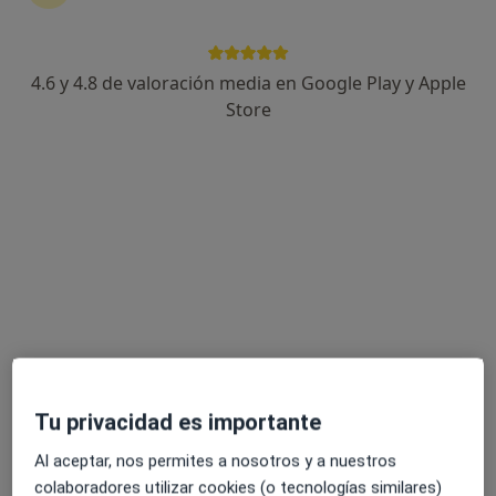
4.6 y 4.8 de valoración media en Google Play y Apple
Dr. Fernando Sánchez García
Store
·
Ver más
Médico general
7 opiniones
Dirección 1
Dirección 2
Avda. San Agustín, 12 bajo , Salamanca
•
Mapa
Clínica Médica Campoamor
Holter en presión arterial
Precio sin especificar
Este especialista no ofrece reserva de cita online en esta dirección.
Tu privacidad es importante
Pedir una cita
Al aceptar, nos permites a nosotros y a nuestros
colaboradores utilizar cookies (o tecnologías similares)