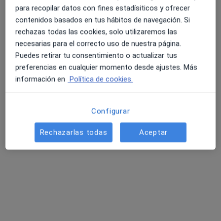
para recopilar datos con fines estadísiticos y ofrecer
contenidos basados en tus hábitos de navegación. Si
rechazas todas las cookies, solo utilizaremos las
necesarias para el correcto uso de nuestra página.
Puedes retirar tu consentimiento o actualizar tus
preferencias en cualquier momento desde ajustes. Más
información en
Política de cookies.
Dr. Jose Luis Moriñigo Muñoz
·
Ver más
Cardiólogo
Ps. Carmelitas, 74-84, Salamanca
•
Mapa
Configurar
Hospital Santisima Trinidad
Rechazarlas todas
Aceptar
Holter en presión arterial
Precio sin especificar
Este especialista no ofrece reserva de cita online en esta dirección.
Pedir una cita