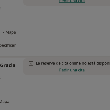
Pedir una cita
s
•
Mapa
pecificar
La reserva de cita online no está dispon
 Gracia
Pedir una cita
s
Mapa