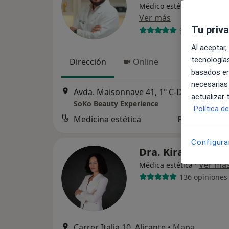
Médico estético, Médico g
Ver más
Tu priv
96 opiniones
Al aceptar,
tecnologías
Dirección
Online
basados en
necesarias
Avda. Maisonnave 41, 1º C-D,, Alicante
•
actualizar
SoKo Beauty Experience
Política d
Medicina estética
Precio sin es
Configura
Dra. Kira Vasilye
·
Ver má
Médica estética
136 opiniones
Carrer Italia 10, Alicante
•
Mapa