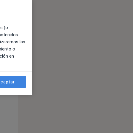
es (o
contenidos
lizaremos las
miento o
ción en
ceptar