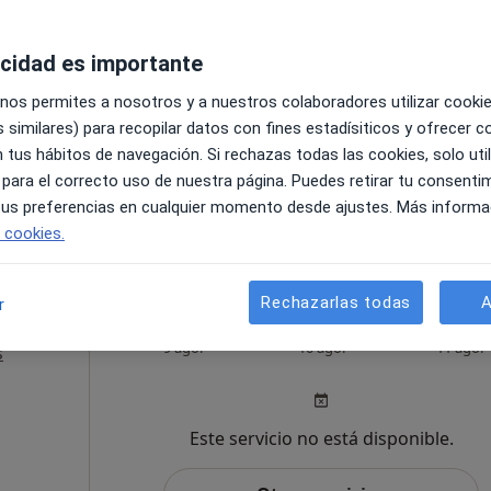
·
eneral
acidad es importante
 nos permites a nosotros y a nuestros colaboradores utilizar cooki
 similares) para recopilar datos con fines estadísiticos y ofrecer 
 tus hábitos de navegación. Si rechazas todas las cookies, solo uti
 para el correcto uso de nuestra página. Puedes retirar tu consenti
Mapa
 tus preferencias en cualquier momento desde ajustes. Más informa
e cookies.
pecificar
Rechazarlas todas
A
r
va
Hoy
Mañana
Mar
9 ago.
10 ago.
11 ago.
s
Este servicio no está disponible.