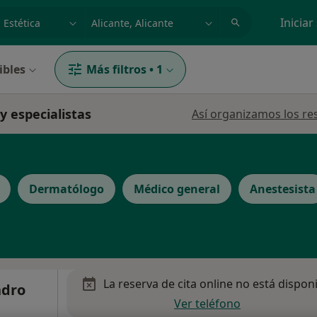
dad, enfermedad o nombre
p. ej. Madrid
Iniciar
ibles
Más filtros
•
1
y especialistas
Así organizamos los re
Dermatólogo
Médico general
Anestesista
La reserva de cita online no está dispon
ndro
Ver teléfono