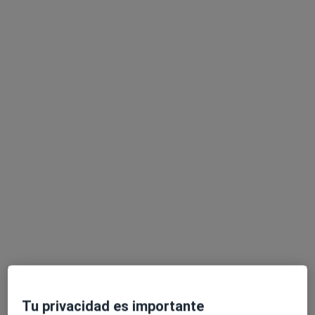
Florencia Horno
·
Ver más
Dietista nutricionista
119 opiniones
Dirección
Online
Plaça de l'Ajuntament 19, Valencia
•
Mapa
Nutricionista Integral Valencia
Nutrición deportiva
65 €
Este especialista no ofrece reserva de cita online en esta dirección.
Pedir una cita
Tu privacidad es importante