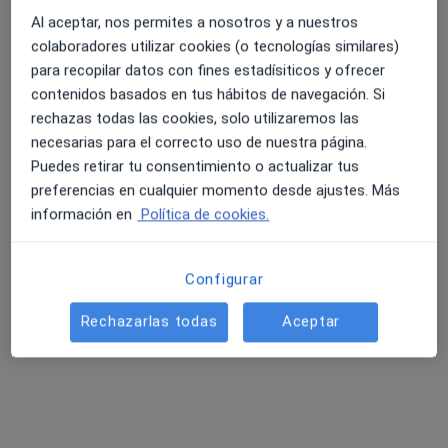
Al aceptar, nos permites a nosotros y a nuestros
colaboradores utilizar cookies (o tecnologías similares)
para recopilar datos con fines estadísiticos y ofrecer
contenidos basados en tus hábitos de navegación. Si
rechazas todas las cookies, solo utilizaremos las
necesarias para el correcto uso de nuestra página.
Puedes retirar tu consentimiento o actualizar tus
Opción de pago online
preferencias en cualquier momento desde ajustes. Más
Dr. Felipe Pardo Lozano
información en
Política de cookies.
·
Ver más
Endocrino
54 opiniones
Configurar
Dirección
Online
Rechazarlas todas
Aceptar
Calle de Jesús, 43, puerta 4, Valencia
•
Mapa
AFC Clínica Médica
Nutrición deportiva
110 €
Este especialista no ofrece reserva de cita online en esta dirección.