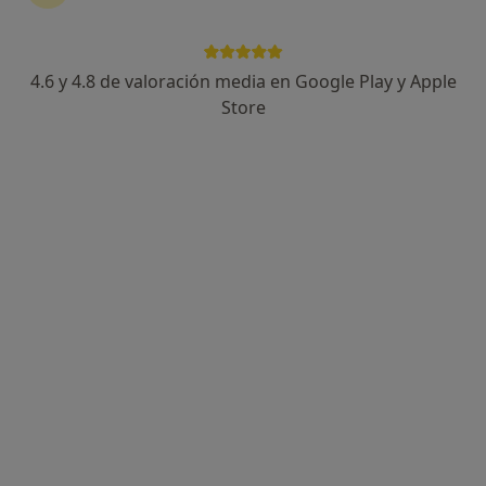
Revisión de nutrición deportiva
4.6 y 4.8 de valoración media en Google Play y Apple
Seguimiento Nutrición Deportiva
Store
Otros servicios
Opción de pago online
Dr. Abdelrahman Khaled Salah
·
Ver más
Endocrino