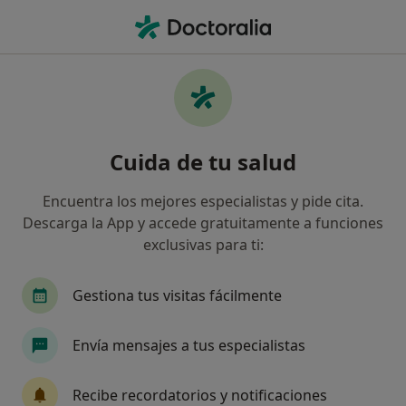
Men
Nutrición Deportiva • Valencia, Valencia
Filtros
• 1
Seguro
Mapa
Nutrición deportiva en Valencia: clínicas y
Cuida de tu salud
especialistas
Así organizamos los resultados
Encuentra los mejores especialistas y pide cita.
Descarga la App y accede gratuitamente a funciones
exclusivas para ti:
¿Qué tipo de visita quieres reservar?
Nutrición deportiva
Gestiona tus visitas fácilmente
Primera visita Nutrición Deportiva
Envía mensajes a tus especialistas
Nutrición deportiva online
Recibe recordatorios y notificaciones