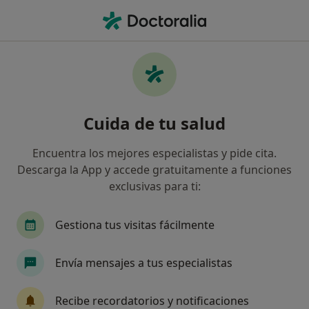
Men
¿Qué estás buscando?
Página De Inicio
Servicios
Plan De Nacimiento Y Asesoramiento Sobre El Parto
Plan de nacimiento y
Cuida de tu salud
asesoramiento sobre el parto -
Encuentra los mejores especialistas y pide cita.
Información, expertos y
Descarga la App y accede gratuitamente a funciones
preguntas frecuentes
exclusivas para ti:
Gestiona tus visitas fácilmente
Envía mensajes a tus especialistas
Información
Recibe recordatorios y notificaciones