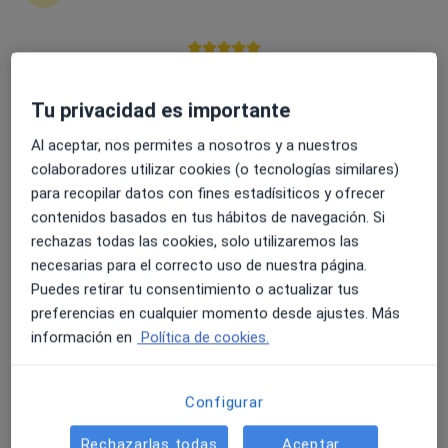
Expertos en plan de nacimiento y
asesoramiento sobre el parto
4.6 y 4.8 de valoración media en Google Play y Apple
Store
Tu privacidad es importante
Ilaria Bianchi
Al aceptar, nos permites a nosotros y a nuestros
Ginecólogo
colaboradores utilizar cookies (o tecnologías similares)
Barcelona
para recopilar datos con fines estadísiticos y ofrecer
Reservar cita
contenidos basados en tus hábitos de navegación. Si
rechazas todas las cookies, solo utilizaremos las
Reme Sánchez Navarro
necesarias para el correcto uso de nuestra página.
Puedes retirar tu consentimiento o actualizar tus
Matrona
preferencias en cualquier momento desde ajustes. Más
Albox
información en
Política de cookies.
Reservar cita
Marta Alcaraz Merino
Configurar
Rechazarlas todas
Aceptar
Matrona