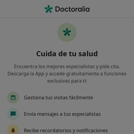
Men
Primera Visita Odontología • Valladolid, Valladolid
Filtros
• 1
Seguro
Mapa
Primera visita Odontología en Valladolid:
Cuida de tu salud
clínicas y especialistas
Así organizamos los resultados
Encuentra los mejores especialistas y pide cita.
Descarga la App y accede gratuitamente a funciones
exclusivas para ti:
¿Qué especialidad estás buscando?
Dentista
Dentista infantil
Cirujano oral y
Gestiona tus visitas fácilmente
Envía mensajes a tus especialistas
Recibe recordatorios y notificaciones