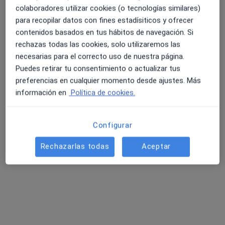
colaboradores utilizar cookies (o tecnologías similares)
para recopilar datos con fines estadísiticos y ofrecer
contenidos basados en tus hábitos de navegación. Si
rechazas todas las cookies, solo utilizaremos las
necesarias para el correcto uso de nuestra página.
Puedes retirar tu consentimiento o actualizar tus
preferencias en cualquier momento desde ajustes. Más
información en
Política de cookies.
Dra. Marta Serna Caminero
·
Ver más
Dentista
Configurar
83 opiniones
Rechazarlas todas
Aceptar
Avenida Gloria Fuertes, 21, Valladolid
•
Mapa
Clínica Dental Serna
Primera visita Odontología
Servicio gratuito
Este especialista no ofrece reserva de cita online en esta dirección.
Pedir una cita