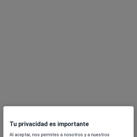
Otros servicios
Dra. Belén Asensio Valentin
·
Ver más
Dentista
219 opiniones
Calle Veinte de Febrero 3, Valladolid
•
Mapa
Clínica Dental Núñez
Primera visita Odontología
Servicio gratuito
Este especialista no ofrece reserva de cita online en esta dirección.
Tu privacidad es importante
Al aceptar, nos permites a nosotros y a nuestros
Pedir una cita