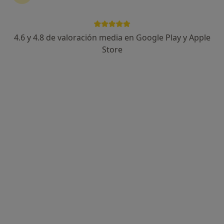
4.6 y 4.8 de valoración media en Google Play y Apple
Dr. Roberto Ayala Gonzalez
Store
·
Ver más
Dentista
195 opiniones
Dirección 1
Dirección 2
Calle Perú, 2, Valladolid
•
Mapa
Clínica Dental Ayala Sola
Primera visita Odontología
Servicio gratuito
Este especialista no ofrece reserva de cita online en esta dirección.
Pedir una cita