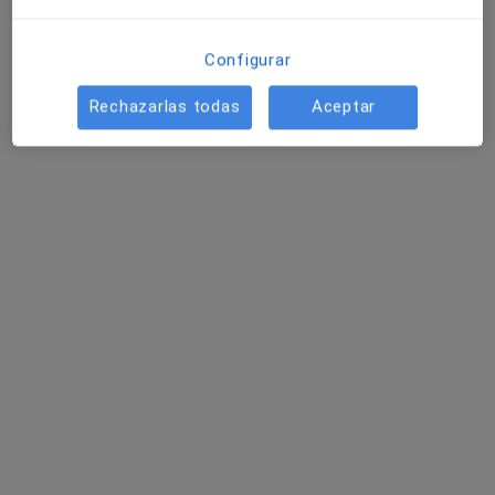
Rodolfo Eduardo Reinoso
Configurar
Cardiólogo
Binefar
Rechazarlas todas
Aceptar
Antonio Casero Lambas
Cardiólogo
Valladolid
Antonio Rodríguez Botaro
Cardiólogo, Cirujano cardiovascular
Sevilla