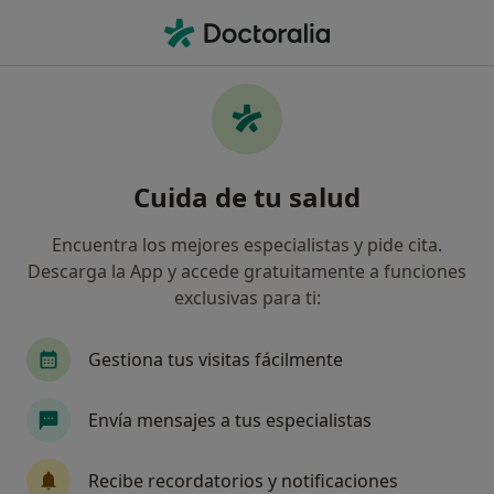
Men
¿Qué estás buscando?
Página De Inicio
Servicios
Prueba De Riesgo Coronario
Prueba de riesgo coronario -
Cuida de tu salud
Información, expertos y
preguntas frecuentes
Encuentra los mejores especialistas y pide cita.
Descarga la App y accede gratuitamente a funciones
exclusivas para ti:
Gestiona tus visitas fácilmente
Información
Pregunta al Experto
Envía mensajes a tus especialistas
Expertos en prueba de riesgo coronario
Recibe recordatorios y notificaciones