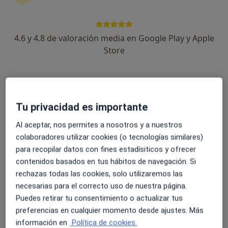
Manuel Oliver Sanchez
4.6 y 4.8 de valoración media en Google Play y Apple
Médico general, Analista clínico
Store
Las Palmas de Gran Canaria
Reservar cita
Luis Felipe Valenzuela García
Tu privacidad es importante
Cardiólogo, Médico general
Al aceptar, nos permites a nosotros y a nuestros
Sevilla
colaboradores utilizar cookies (o tecnologías similares)
Reservar cita
para recopilar datos con fines estadísiticos y ofrecer
contenidos basados en tus hábitos de navegación. Si
Jose Gonzalez Allepuz
rechazas todas las cookies, solo utilizaremos las
necesarias para el correcto uso de nuestra página.
Médico de familia
Puedes retirar tu consentimiento o actualizar tus
Zaragoza
preferencias en cualquier momento desde ajustes. Más
información en
Política de cookies.